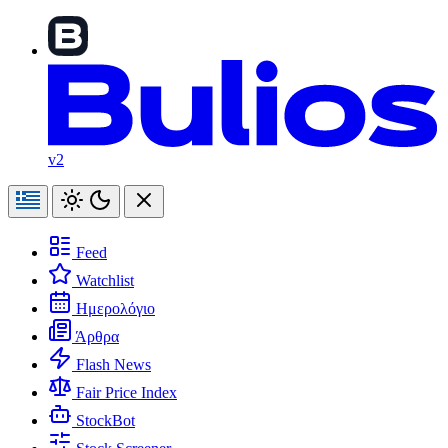
v2
Feed
Watchlist
Ημερολόγιο
Άρθρα
Flash News
Fair Price Index
StockBot