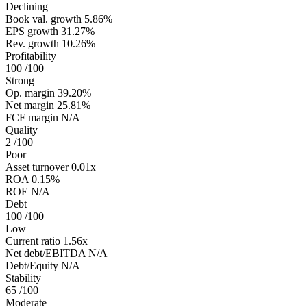
Declining
Book val. growth
5.86%
EPS growth
31.27%
Rev. growth
10.26%
Profitability
100
/100
Strong
Op. margin
39.20%
Net margin
25.81%
FCF margin
N/A
Quality
2
/100
Poor
Asset turnover
0.01x
ROA
0.15%
ROE
N/A
Debt
100
/100
Low
Current ratio
1.56x
Net debt/EBITDA
N/A
Debt/Equity
N/A
Stability
65
/100
Moderate