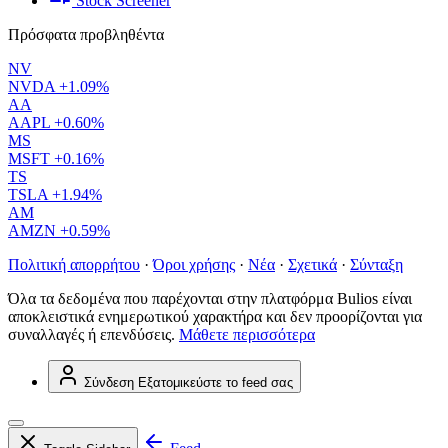
Stock Screener
Πρόσφατα προβληθέντα
NV
NVDA
+1.09%
AA
AAPL
+0.60%
MS
MSFT
+0.16%
TS
TSLA
+1.94%
AM
AMZN
+0.59%
Πολιτική απορρήτου
·
Όροι χρήσης
·
Νέα
·
Σχετικά
·
Σύνταξη
Όλα τα δεδομένα που παρέχονται στην πλατφόρμα Bulios είναι
αποκλειστικά ενημερωτικού χαρακτήρα και δεν προορίζονται για
συναλλαγές ή επενδύσεις.
Μάθετε περισσότερα
Σύνδεση
Εξατομικεύστε το feed σας