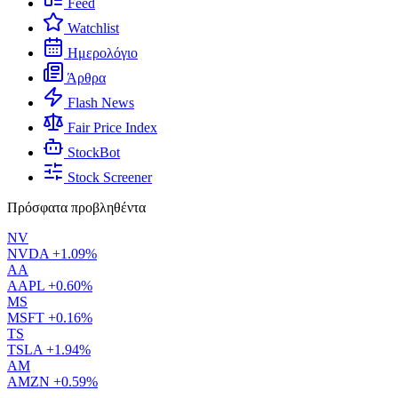
Feed
Watchlist
Ημερολόγιο
Άρθρα
Flash News
Fair Price Index
StockBot
Stock Screener
Πρόσφατα προβληθέντα
NV
NVDA
+1.09%
AA
AAPL
+0.60%
MS
MSFT
+0.16%
TS
TSLA
+1.94%
AM
AMZN
+0.59%