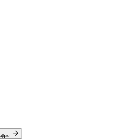
μβριο;