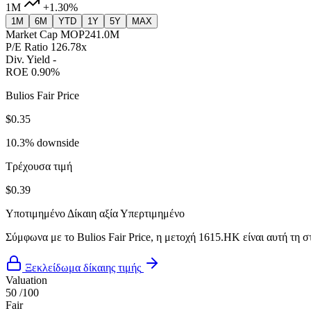
1M
+1.30%
1M
6M
YTD
1Y
5Y
MAX
Market Cap
MOP241.0M
P/E Ratio
126.78x
Div. Yield
-
ROE
0.90%
Bulios Fair Price
$0.35
10.3% downside
Τρέχουσα τιμή
$0.39
Υποτιμημένο
Δίκαιη αξία
Υπερτιμημένο
Σύμφωνα με το Bulios Fair Price, η μετοχή 1615.HK είναι αυτή τη σ
Ξεκλείδωμα δίκαιης τιμής
Valuation
50
/100
Fair