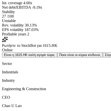
Int. coverage
4.60x
Net debt/EBITDA
-9.19x
Stability
27
/100
Unstable
Rev. volatility
30.13%
EPS volatility
187.03%
Profitable years
2
Ρωτήστε το StockBot για 1615.HK
Online
Είναι η 1615.HK καλή αγορά τώρα;
Ποιοι είναι οι κύριοι κίνδυνοι;
Σύγ
Sector
Industrials
Industry
Engineering & Construction
CEO
Chao U Lao