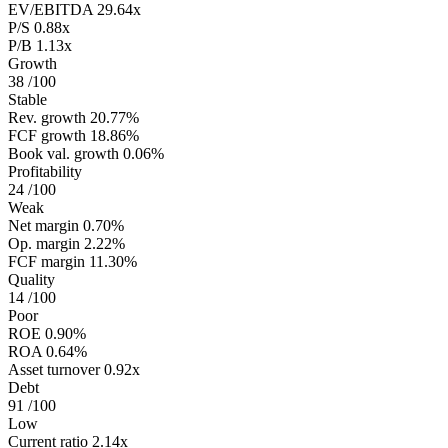
EV/EBITDA
29.64x
P/S
0.88x
P/B
1.13x
Growth
38
/100
Stable
Rev. growth
20.77%
FCF growth
18.86%
Book val. growth
0.06%
Profitability
24
/100
Weak
Net margin
0.70%
Op. margin
2.22%
FCF margin
11.30%
Quality
14
/100
Poor
ROE
0.90%
ROA
0.64%
Asset turnover
0.92x
Debt
91
/100
Low
Current ratio
2.14x