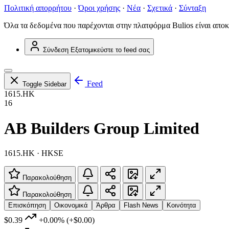
Πολιτική απορρήτου
·
Όροι χρήσης
·
Νέα
·
Σχετικά
·
Σύνταξη
Όλα τα δεδομένα που παρέχονται στην πλατφόρμα Bulios είναι αποκ
Σύνδεση
Εξατομικεύστε το feed σας
Feed
Toggle Sidebar
1615.HK
16
AB Builders Group Limited
1615.HK · HKSE
Παρακολούθηση
Παρακολούθηση
Επισκόπηση
Οικονομικά
Άρθρα
Flash News
Κοινότητα
$0.39
+0.00%
(+$0.00)