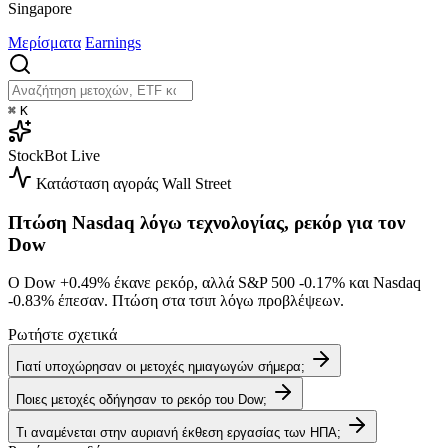
Singapore
Μερίσματα
Earnings
⌘
K
StockBot
Live
Κατάσταση αγοράς
Wall Street
Πτώση Nasdaq λόγω τεχνολογίας, ρεκόρ για τον
Dow
Ο Dow
+0.49%
έκανε ρεκόρ, αλλά S&P 500
-0.17%
και Nasdaq
-0.83%
έπεσαν. Πτώση στα τσιπ λόγω προβλέψεων.
Ρωτήστε σχετικά
Γιατί υποχώρησαν οι μετοχές ημιαγωγών σήμερα;
Ποιες μετοχές οδήγησαν το ρεκόρ του Dow;
Τι αναμένεται στην αυριανή έκθεση εργασίας των ΗΠΑ;