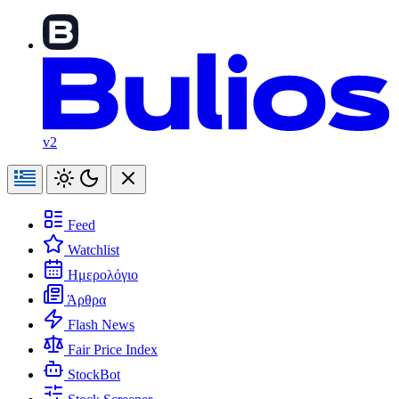
v2
Feed
Watchlist
Ημερολόγιο
Άρθρα
Flash News
Fair Price Index
StockBot