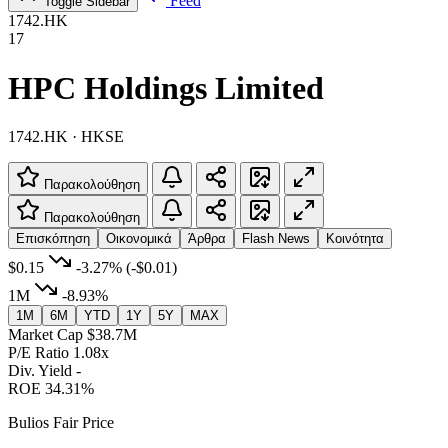
Feed
Toggle Sidebar
1742.HK
17
HPC Holdings Limited
1742.HK · HKSE
Παρακολούθηση
Παρακολούθηση
Επισκόπηση
Οικονομικά
Άρθρα
Flash News
Κοινότητα
$0.15
-3.27%
(-$0.01)
1M
-8.93%
1M
6M
YTD
1Y
5Y
MAX
Market Cap
$38.7M
P/E Ratio
1.08x
Div. Yield
-
ROE
34.31%
Bulios Fair Price