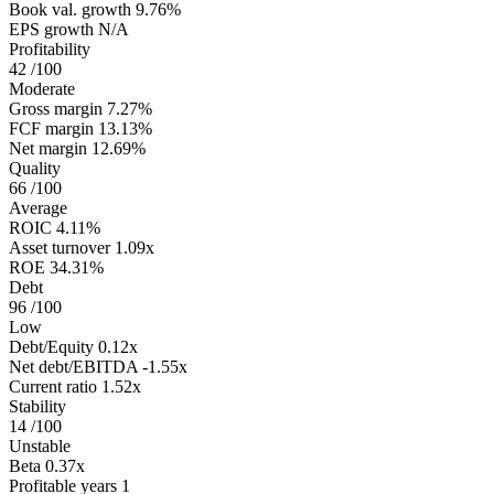
Book val. growth
9.76%
EPS growth
N/A
Profitability
42
/100
Moderate
Gross margin
7.27%
FCF margin
13.13%
Net margin
12.69%
Quality
66
/100
Average
ROIC
4.11%
Asset turnover
1.09x
ROE
34.31%
Debt
96
/100
Low
Debt/Equity
0.12x
Net debt/EBITDA
-1.55x
Current ratio
1.52x
Stability
14
/100
Unstable
Beta
0.37x
Profitable years
1