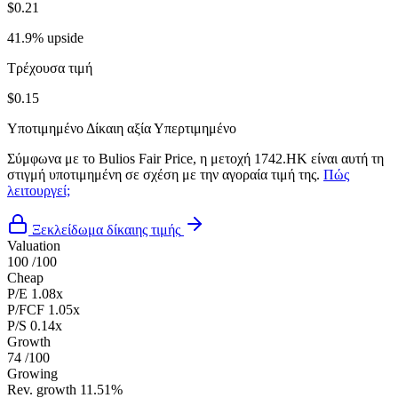
$0.21
41.9% upside
Τρέχουσα τιμή
$0.15
Υποτιμημένο
Δίκαιη αξία
Υπερτιμημένο
Σύμφωνα με το Bulios Fair Price, η μετοχή 1742.HK είναι αυτή τη
στιγμή υποτιμημένη σε σχέση με την αγοραία τιμή της.
Πώς
λειτουργεί;
Ξεκλείδωμα δίκαιης τιμής
Valuation
100
/100
Cheap
P/E
1.08x
P/FCF
1.05x
P/S
0.14x
Growth
74
/100
Growing
Rev. growth
11.51%