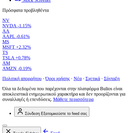
Stock Screener
Πρόσφατα προβληθέντα
NV
NVDA
-1.15%
AA
AAPL
-0.61%
MS
MSFT
+2.32%
TS
TSLA
+0.78%
AM
AMZN
-0.19%
Πολιτική απορρήτου
·
Όροι χρήσης
·
Νέα
·
Σχετικά
·
Σύνταξη
Όλα τα δεδομένα που παρέχονται στην πλατφόρμα Bulios είναι
αποκλειστικά ενημερωτικού χαρακτήρα και δεν προορίζονται για
συναλλαγές ή επενδύσεις.
Μάθετε περισσότερα
Σύνδεση
Εξατομικεύστε το feed σας