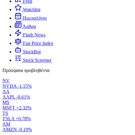
Feed
Watchlist
Ημερολόγιο
Άρθρα
Flash News
Fair Price Index
StockBot
Stock Screener
Πρόσφατα προβληθέντα
NV
NVDA
-1.15%
AA
AAPL
-0.61%
MS
MSFT
+2.32%
TS
TSLA
+0.78%
AM
AMZN
-0.19%