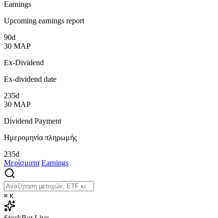
Earnings
Upcoming earnings report
90d
30
ΜΑΡ
Ex-Dividend
Ex-dividend date
235d
30
ΜΑΡ
Dividend Payment
Ημερομηνία πληρωμής
235d
Μερίσματα
Earnings
⌘
K
StockBot
Live