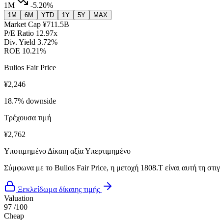
1M
-5.20%
1M
6M
YTD
1Y
5Y
MAX
Market Cap
¥711.5B
P/E Ratio
12.97x
Div. Yield
3.72%
ROE
10.21%
Bulios Fair Price
¥2,246
18.7% downside
Τρέχουσα τιμή
¥2,762
Υποτιμημένο
Δίκαιη αξία
Υπερτιμημένο
Σύμφωνα με το Bulios Fair Price, η μετοχή 1808.T είναι αυτή τη στ
Ξεκλείδωμα δίκαιης τιμής
Valuation
97
/100
Cheap