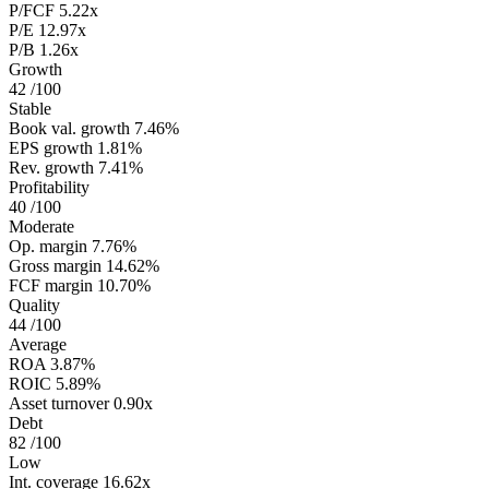
P/FCF
5.22x
P/E
12.97x
P/B
1.26x
Growth
42
/100
Stable
Book val. growth
7.46%
EPS growth
1.81%
Rev. growth
7.41%
Profitability
40
/100
Moderate
Op. margin
7.76%
Gross margin
14.62%
FCF margin
10.70%
Quality
44
/100
Average
ROA
3.87%
ROIC
5.89%
Asset turnover
0.90x
Debt
82
/100
Low
Int. coverage
16.62x