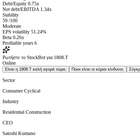
Debt/Equity
0.75x
Net debt/EBITDA
1.34x
Stability
59
/100
Moderate
EPS volatility
51.24%
Beta
0.26x
Profitable years
6
Ρωτήστε το StockBot για 1808.T
Online
Είναι η 1808.T καλή αγορά τώρα;
Ποιοι είναι οι κύριοι κίνδυνοι;
Σύγκρ
Sector
Consumer Cyclical
Industry
Residential Construction
CEO
Satoshi Kumano