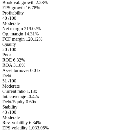
Book val. growth
2.28%
EPS growth
16.78%
Profitability
40
/100
Moderate
Net margin
219.02%
Op. margin
14.31%
FCF margin
120.12%
Quality
20
/100
Poor
ROE
6.32%
ROA
3.18%
Asset turnover
0.01x
Debt
51
/100
Moderate
Current ratio
1.13x
Int. coverage
-0.42x
Debt/Equity
0.60x
Stability
43
/100
Moderate
Rev. volatility
6.34%
EPS volatility
1,033.05%