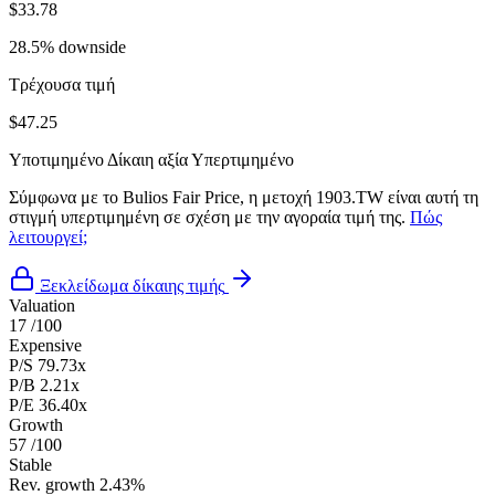
$33.78
28.5% downside
Τρέχουσα τιμή
$47.25
Υποτιμημένο
Δίκαιη αξία
Υπερτιμημένο
Σύμφωνα με το Bulios Fair Price, η μετοχή 1903.TW είναι αυτή τη
στιγμή υπερτιμημένη σε σχέση με την αγοραία τιμή της.
Πώς
λειτουργεί;
Ξεκλείδωμα δίκαιης τιμής
Valuation
17
/100
Expensive
P/S
79.73x
P/B
2.21x
P/E
36.40x
Growth
57
/100
Stable
Rev. growth
2.43%