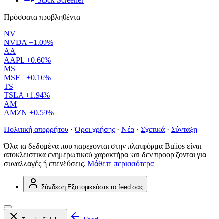
Stock Screener
Πρόσφατα προβληθέντα
NV
NVDA
+1.09%
AA
AAPL
+0.60%
MS
MSFT
+0.16%
TS
TSLA
+1.94%
AM
AMZN
+0.59%
Πολιτική απορρήτου
·
Όροι χρήσης
·
Νέα
·
Σχετικά
·
Σύνταξη
Όλα τα δεδομένα που παρέχονται στην πλατφόρμα Bulios είναι
αποκλειστικά ενημερωτικού χαρακτήρα και δεν προορίζονται για
συναλλαγές ή επενδύσεις.
Μάθετε περισσότερα
Σύνδεση
Εξατομικεύστε το feed σας