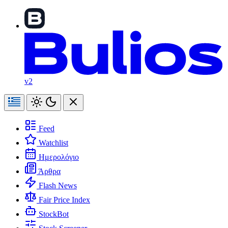
v2
Feed
Watchlist
Ημερολόγιο
Άρθρα
Flash News
Fair Price Index
StockBot