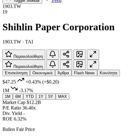
Feed
Toggle Sidebar
1903.TW
19
Shihlin Paper Corporation
1903.TW · TAI
Παρακολούθηση
Παρακολούθηση
Επισκόπηση
Οικονομικά
Άρθρα
Flash News
Κοινότητα
$47.25
+0.43%
(+$0.20)
1M
-3.17%
1M
6M
YTD
1Y
5Y
MAX
Market Cap
$12.2B
P/E Ratio
36.40x
Div. Yield
-
ROE
6.32%
Bulios Fair Price