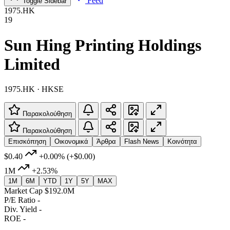
Feed
Toggle Sidebar
1975.HK
19
Sun Hing Printing Holdings
Limited
1975.HK · HKSE
Παρακολούθηση
Παρακολούθηση
Επισκόπηση
Οικονομικά
Άρθρα
Flash News
Κοινότητα
$0.40
+0.00%
(+$0.00)
1M
+2.53%
1M
6M
YTD
1Y
5Y
MAX
Market Cap
$192.0M
P/E Ratio
-
Div. Yield
-
ROE
-