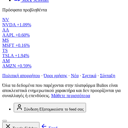
Stock Screener
Πρόσφατα προβληθέντα
NV
NVDA
+1.09%
AA
AAPL
+0.60%
MS
MSFT
+0.16%
TS
TSLA
+1.94%
AM
AMZN
+0.59%
Πολιτική απορρήτου
·
Όροι χρήσης
·
Νέα
·
Σχετικά
·
Σύνταξη
Όλα τα δεδομένα που παρέχονται στην πλατφόρμα Bulios είναι
αποκλειστικά ενημερωτικού χαρακτήρα και δεν προορίζονται για
συναλλαγές ή επενδύσεις.
Μάθετε περισσότερα
Σύνδεση
Εξατομικεύστε το feed σας