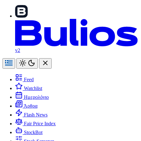
v2
Feed
Watchlist
Ημερολόγιο
Άρθρα
Flash News
Fair Price Index
StockBot