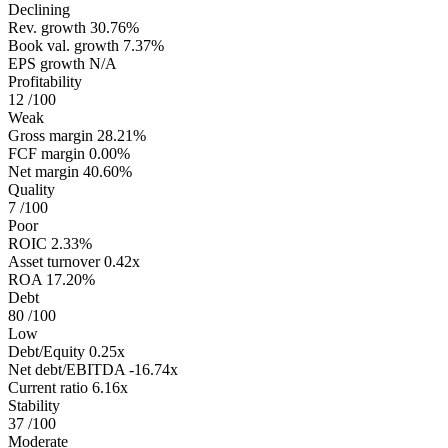
Declining
Rev. growth
30.76%
Book val. growth
7.37%
EPS growth
N/A
Profitability
12
/100
Weak
Gross margin
28.21%
FCF margin
0.00%
Net margin
40.60%
Quality
7
/100
Poor
ROIC
2.33%
Asset turnover
0.42x
ROA
17.20%
Debt
80
/100
Low
Debt/Equity
0.25x
Net debt/EBITDA
-16.74x
Current ratio
6.16x
Stability
37
/100
Moderate