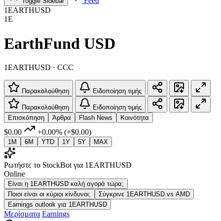
Feed
Toggle Sidebar
1EARTHUSD
1E
EarthFund USD
1EARTHUSD · CCC
Παρακολούθηση
Ειδοποίηση τιμής
Παρακολούθηση
Ειδοποίηση τιμής
Επισκόπηση
Άρθρα
Flash News
Κοινότητα
$0.00
+0.00%
(+$0.00)
1M
6M
YTD
1Y
5Y
MAX
Ρωτήστε το StockBot για 1EARTHUSD
Online
Είναι η 1EARTHUSD καλή αγορά τώρα;
Ποιοι είναι οι κύριοι κίνδυνοι;
Σύγκρινε 1EARTHUSD vs AMD
Earnings outlook για 1EARTHUSD
Μερίσματα
Earnings