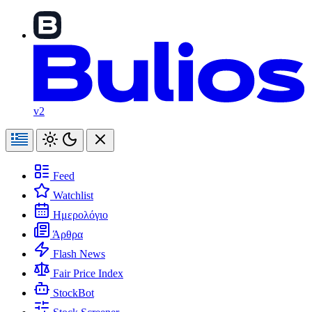
v2
Feed
Watchlist
Ημερολόγιο
Άρθρα
Flash News
Fair Price Index
StockBot