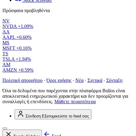
Stock Screener
Πρόσφατα προβληθέντα
NV
NVDA
+1.09%
AA
AAPL
+0.60%
MS
MSFT
+0.16%
TS
TSLA
+1.94%
AM
AMZN
+0.59%
Πολιτική απορρήτου
·
Όροι χρήσης
·
Νέα
·
Σχετικά
·
Σύνταξη
Όλα τα δεδομένα που παρέχονται στην πλατφόρμα Bulios είναι
αποκλειστικά ενημερωτικού χαρακτήρα και δεν προορίζονται για
συναλλαγές ή επενδύσεις.
Μάθετε περισσότερα
Σύνδεση
Εξατομικεύστε το feed σας