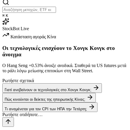
⌘
K
StockBot
Live
Κατάσταση αγοράς
Κίνα
Οι τεχνολογικές ενισχύουν το Χονγκ Κονγκ στο
άνοιγμα
Ο Hang Seng
+0.53%
άνοιξε ανοδικά. Σταθερά τα US futures μετά
το ράλι λόγω μείωσης επιτοκίων στη Wall Street.
Ρωτήστε σχετικά
Γιατί ανεβαίνουν οι τεχνολογικές στο Χονγκ Κονγκ;
Πώς κινούνται οι δείκτες της ηπειρωτικής Κίνας;
Τι αναμένεται για τον CPI των ΗΠΑ την Τετάρτη;