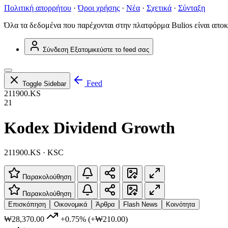
Πολιτική απορρήτου
·
Όροι χρήσης
·
Νέα
·
Σχετικά
·
Σύνταξη
Όλα τα δεδομένα που παρέχονται στην πλατφόρμα Bulios είναι αποκ
Σύνδεση
Εξατομικεύστε το feed σας
Feed
Toggle Sidebar
211900.KS
21
Kodex Dividend Growth
211900.KS · KSC
Παρακολούθηση
Παρακολούθηση
Επισκόπηση
Οικονομικά
Άρθρα
Flash News
Κοινότητα
₩28,370.00
+0.75%
(+₩210.00)