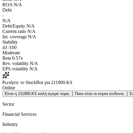
ROA
N/A
Debt
-
N/A
Debt/Equity
N/A
Current ratio
N/A
Int. coverage
N/A
Stability
43
/100
Moderate
Beta
0.57x
Rev. volatility
N/A
EPS volatility
N/A
Ρωτήστε το StockBot για 211900.KS
Online
Είναι η 211900.KS καλή αγορά τώρα;
Ποιοι είναι οι κύριοι κίνδυνοι;
Σ
Sector
Financial Services
Industry