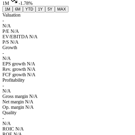
1M
-1.78%
1M
6M
YTD
1Y
5Y
MAX
Valuation
-
N/A
P/E
N/A
EV/EBITDA
N/A
P/S
N/A
Growth
-
N/A
EPS growth
N/A
Rev. growth
N/A
FCF growth
N/A
Profitability
-
N/A
Gross margin
N/A
Net margin
N/A
Op. margin
N/A
Quality
-
N/A
ROIC
N/A
ROE
N/A