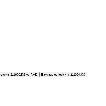
ύγκρινε 211900.KS vs AMD
Earnings outlook για 211900.KS