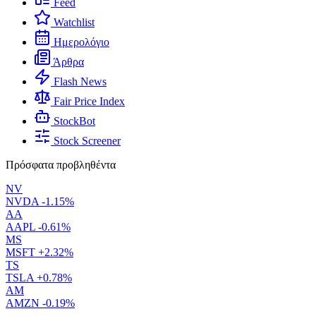
Feed
Watchlist
Ημερολόγιο
Άρθρα
Flash News
Fair Price Index
StockBot
Stock Screener
Πρόσφατα προβληθέντα
NV
NVDA
-1.15%
AA
AAPL
-0.61%
MS
MSFT
+2.32%
TS
TSLA
+0.78%
AM
AMZN
-0.19%