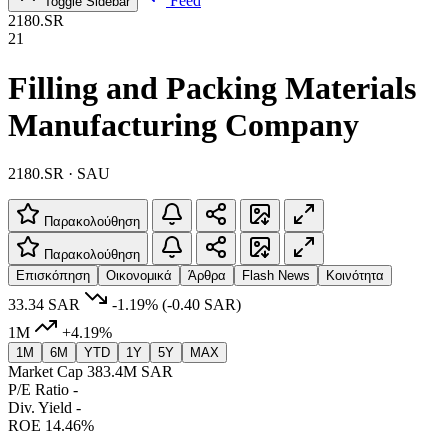
Feed
Toggle Sidebar
2180.SR
21
Filling and Packing Materials
Manufacturing Company
2180.SR · SAU
Παρακολούθηση
Παρακολούθηση
Επισκόπηση
Οικονομικά
Άρθρα
Flash News
Κοινότητα
33.34 SAR
-1.19%
(-0.40 SAR)
1M
+4.19%
1M
6M
YTD
1Y
5Y
MAX
Market Cap
383.4M SAR
P/E Ratio
-
Div. Yield
-
ROE
14.46%