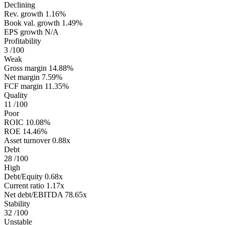
Declining
Rev. growth
1.16%
Book val. growth
1.49%
EPS growth
N/A
Profitability
3
/100
Weak
Gross margin
14.88%
Net margin
7.59%
FCF margin
11.35%
Quality
11
/100
Poor
ROIC
10.08%
ROE
14.46%
Asset turnover
0.88x
Debt
28
/100
High
Debt/Equity
0.68x
Current ratio
1.17x
Net debt/EBITDA
78.65x
Stability
32
/100
Unstable