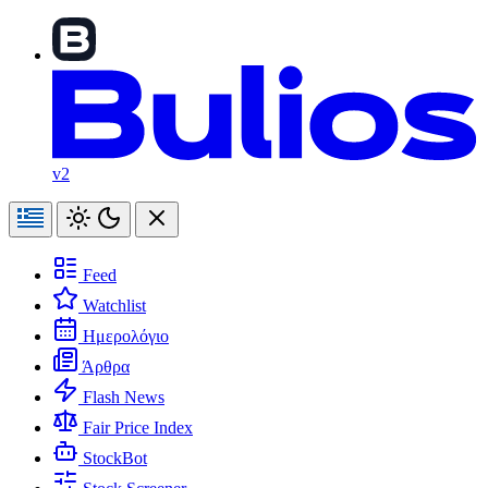
v2
Feed
Watchlist
Ημερολόγιο
Άρθρα
Flash News
Fair Price Index
StockBot