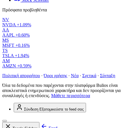
Stock Screener
Πρόσφατα προβληθέντα
NV
NVDA
+1.09%
AA
AAPL
+0.60%
MS
MSFT
+0.16%
TS
TSLA
+1.94%
AM
AMZN
+0.59%
Πολιτική απορρήτου
·
Όροι χρήσης
·
Νέα
·
Σχετικά
·
Σύνταξη
Όλα τα δεδομένα που παρέχονται στην πλατφόρμα Bulios είναι
αποκλειστικά ενημερωτικού χαρακτήρα και δεν προορίζονται για
συναλλαγές ή επενδύσεις.
Μάθετε περισσότερα
Σύνδεση
Εξατομικεύστε το feed σας