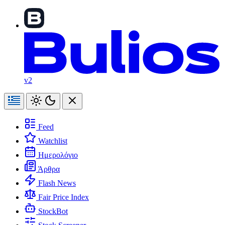
v2
Feed
Watchlist
Ημερολόγιο
Άρθρα
Flash News
Fair Price Index
StockBot