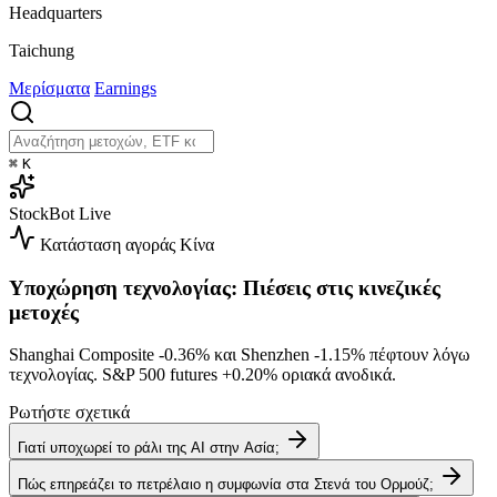
Headquarters
Taichung
Μερίσματα
Earnings
⌘
K
StockBot
Live
Κατάσταση αγοράς
Κίνα
Υποχώρηση τεχνολογίας: Πιέσεις στις κινεζικές
μετοχές
Shanghai Composite
-0.36%
και Shenzhen
-1.15%
πέφτουν λόγω
τεχνολογίας. S&P 500 futures
+0.20%
οριακά ανοδικά.
Ρωτήστε σχετικά
Γιατί υποχωρεί το ράλι της AI στην Ασία;
Πώς επηρεάζει το πετρέλαιο η συμφωνία στα Στενά του Ορμούζ;