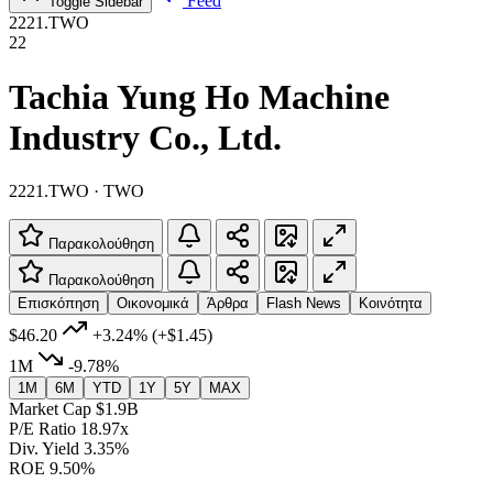
Feed
Toggle Sidebar
2221.TWO
22
Tachia Yung Ho Machine
Industry Co., Ltd.
2221.TWO · TWO
Παρακολούθηση
Παρακολούθηση
Επισκόπηση
Οικονομικά
Άρθρα
Flash News
Κοινότητα
$46.20
+3.24%
(+$1.45)
1M
-9.78%
1M
6M
YTD
1Y
5Y
MAX
Market Cap
$1.9B
P/E Ratio
18.97x
Div. Yield
3.35%
ROE
9.50%