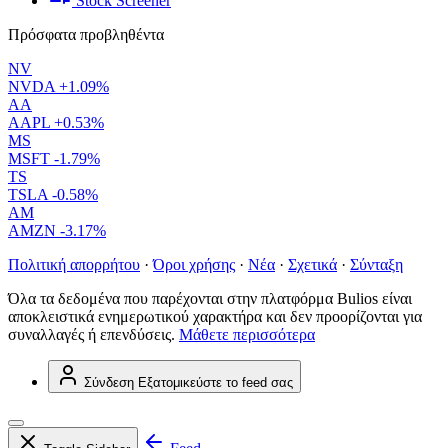
Stock Screener
Πρόσφατα προβληθέντα
NV
NVDA
+1.09%
AA
AAPL
+0.53%
MS
MSFT
-1.79%
TS
TSLA
-0.58%
AM
AMZN
-3.17%
Πολιτική απορρήτου
·
Όροι χρήσης
·
Νέα
·
Σχετικά
·
Σύνταξη
Όλα τα δεδομένα που παρέχονται στην πλατφόρμα Bulios είναι
αποκλειστικά ενημερωτικού χαρακτήρα και δεν προορίζονται για
συναλλαγές ή επενδύσεις.
Μάθετε περισσότερα
Σύνδεση
Εξατομικεύστε το feed σας