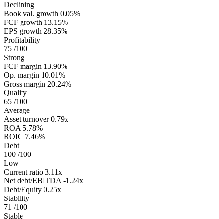
Declining
Book val. growth
0.05%
FCF growth
13.15%
EPS growth
28.35%
Profitability
75
/100
Strong
FCF margin
13.90%
Op. margin
10.01%
Gross margin
20.24%
Quality
65
/100
Average
Asset turnover
0.79x
ROA
5.78%
ROIC
7.46%
Debt
100
/100
Low
Current ratio
3.11x
Net debt/EBITDA
-1.24x
Debt/Equity
0.25x
Stability
71
/100
Stable