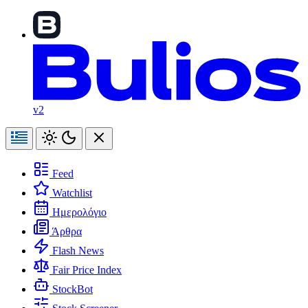
v2
Feed
Watchlist
Ημερολόγιο
Άρθρα
Flash News
Fair Price Index
StockBot