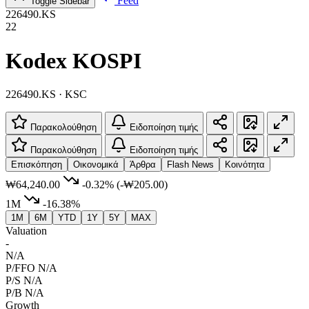
Feed
Toggle Sidebar
226490.KS
22
Kodex KOSPI
226490.KS · KSC
Παρακολούθηση
Ειδοποίηση τιμής
Παρακολούθηση
Ειδοποίηση τιμής
Επισκόπηση
Οικονομικά
Άρθρα
Flash News
Κοινότητα
₩64,240.00
-0.32%
(-₩205.00)
1M
-16.38%
1M
6M
YTD
1Y
5Y
MAX
Valuation
-
N/A
P/FFO
N/A
P/S
N/A
P/B
N/A
Growth