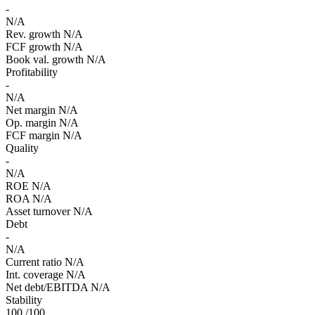
-
N/A
Rev. growth
N/A
FCF growth
N/A
Book val. growth
N/A
Profitability
-
N/A
Net margin
N/A
Op. margin
N/A
FCF margin
N/A
Quality
-
N/A
ROE
N/A
ROA
N/A
Asset turnover
N/A
Debt
-
N/A
Current ratio
N/A
Int. coverage
N/A
Net debt/EBITDA
N/A
Stability
100
/100