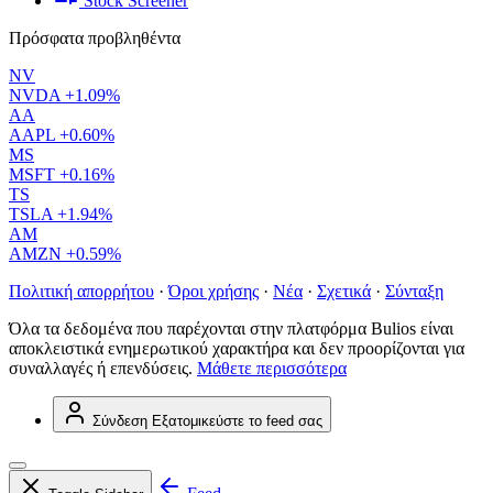
Stock Screener
Πρόσφατα προβληθέντα
NV
NVDA
+1.09%
AA
AAPL
+0.60%
MS
MSFT
+0.16%
TS
TSLA
+1.94%
AM
AMZN
+0.59%
Πολιτική απορρήτου
·
Όροι χρήσης
·
Νέα
·
Σχετικά
·
Σύνταξη
Όλα τα δεδομένα που παρέχονται στην πλατφόρμα Bulios είναι
αποκλειστικά ενημερωτικού χαρακτήρα και δεν προορίζονται για
συναλλαγές ή επενδύσεις.
Μάθετε περισσότερα
Σύνδεση
Εξατομικεύστε το feed σας