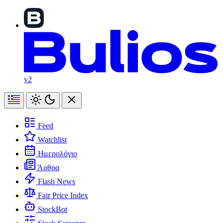
v2
Feed
Watchlist
Ημερολόγιο
Άρθρα
Flash News
Fair Price Index
StockBot