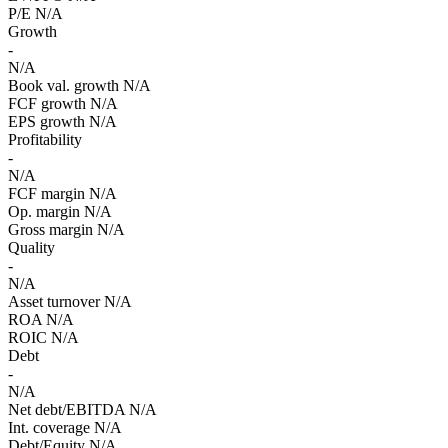
P/E
N/A
Growth
-
N/A
Book val. growth
N/A
FCF growth
N/A
EPS growth
N/A
Profitability
-
N/A
FCF margin
N/A
Op. margin
N/A
Gross margin
N/A
Quality
-
N/A
Asset turnover
N/A
ROA
N/A
ROIC
N/A
Debt
-
N/A
Net debt/EBITDA
N/A
Int. coverage
N/A
Debt/Equity
N/A