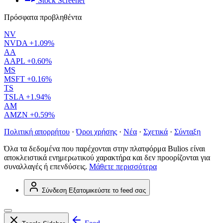
Stock Screener
Πρόσφατα προβληθέντα
NV
NVDA
+1.09%
AA
AAPL
+0.60%
MS
MSFT
+0.16%
TS
TSLA
+1.94%
AM
AMZN
+0.59%
Πολιτική απορρήτου
·
Όροι χρήσης
·
Νέα
·
Σχετικά
·
Σύνταξη
Όλα τα δεδομένα που παρέχονται στην πλατφόρμα Bulios είναι
αποκλειστικά ενημερωτικού χαρακτήρα και δεν προορίζονται για
συναλλαγές ή επενδύσεις.
Μάθετε περισσότερα
Σύνδεση
Εξατομικεύστε το feed σας