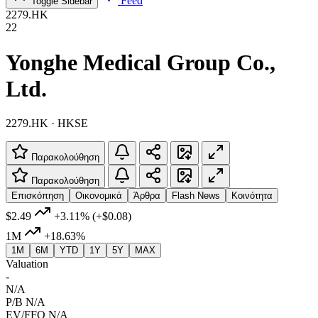
Feed
Toggle Sidebar
2279.HK
22
Yonghe Medical Group Co.,
Ltd.
2279.HK · HKSE
Παρακολούθηση
Παρακολούθηση
Επισκόπηση
Οικονομικά
Άρθρα
Flash News
Κοινότητα
$2.49
+3.11%
(+$0.08)
1M
+18.63%
1M
6M
YTD
1Y
5Y
MAX
Valuation
-
N/A
P/B
N/A
EV/FFO
N/A