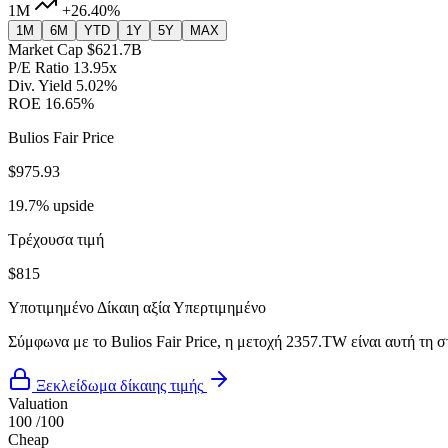
1M
+26.40%
1M
6M
YTD
1Y
5Y
MAX
Market Cap
$621.7B
P/E Ratio
13.95x
Div. Yield
5.02%
ROE
16.65%
Bulios Fair Price
$975.93
19.7% upside
Τρέχουσα τιμή
$815
Υποτιμημένο
Δίκαιη αξία
Υπερτιμημένο
Σύμφωνα με το Bulios Fair Price, η μετοχή 2357.TW είναι αυτή τη σ
Ξεκλείδωμα δίκαιης τιμής
Valuation
100
/100
Cheap