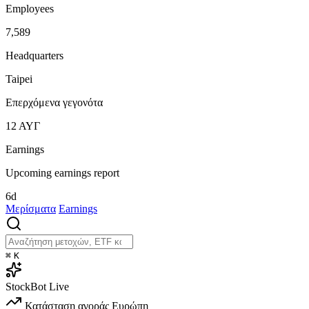
Employees
7,589
Headquarters
Taipei
Επερχόμενα γεγονότα
12
ΑΥΓ
Earnings
Upcoming earnings report
6d
Μερίσματα
Earnings
⌘
K
StockBot
Live
Κατάσταση αγοράς
Ευρώπη