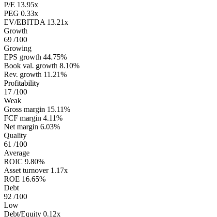
P/E
13.95x
PEG
0.33x
EV/EBITDA
13.21x
Growth
69
/100
Growing
EPS growth
44.75%
Book val. growth
8.10%
Rev. growth
11.21%
Profitability
17
/100
Weak
Gross margin
15.11%
FCF margin
4.11%
Net margin
6.03%
Quality
61
/100
Average
ROIC
9.80%
Asset turnover
1.17x
ROE
16.65%
Debt
92
/100
Low
Debt/Equity
0.12x