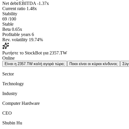
Net debt/EBITDA
-1.37x
Current ratio
1.48x
Stability
69
/100
Stable
Beta
0.65x
Profitable years
6
Rev. volatility
19.74%
Ρωτήστε το StockBot για 2357.TW
Online
Είναι η 2357.TW καλή αγορά τώρα;
Ποιοι είναι οι κύριοι κίνδυνοι;
Σύγ
Sector
Technology
Industry
Computer Hardware
CEO
Shubin Hu