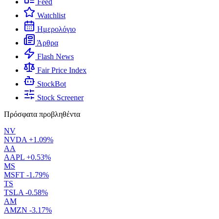
Feed
Watchlist
Ημερολόγιο
Άρθρα
Flash News
Fair Price Index
StockBot
Stock Screener
Πρόσφατα προβληθέντα
NV
NVDA
+1.09%
AA
AAPL
+0.53%
MS
MSFT
-1.79%
TS
TSLA
-0.58%
AM
AMZN
-3.17%