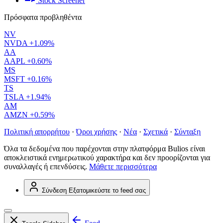
Stock Screener
Πρόσφατα προβληθέντα
NV
NVDA
+1.09%
AA
AAPL
+0.60%
MS
MSFT
+0.16%
TS
TSLA
+1.94%
AM
AMZN
+0.59%
Πολιτική απορρήτου
·
Όροι χρήσης
·
Νέα
·
Σχετικά
·
Σύνταξη
Όλα τα δεδομένα που παρέχονται στην πλατφόρμα Bulios είναι
αποκλειστικά ενημερωτικού χαρακτήρα και δεν προορίζονται για
συναλλαγές ή επενδύσεις.
Μάθετε περισσότερα
Σύνδεση
Εξατομικεύστε το feed σας