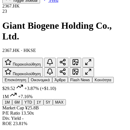
Feed
Toggle Sidebar
2367.HK
23
Giant Biogene Holding Co.,
Ltd.
2367.HK · HKSE
Παρακολούθηση
Παρακολούθηση
Επισκόπηση
Οικονομικά
Άρθρα
Flash News
Κοινότητα
$29.52
+3.87%
(+$1.10)
1M
+7.16%
1M
6M
YTD
1Y
5Y
MAX
Market Cap
¥25.8B
P/E Ratio
13.50x
Div. Yield
-
ROE
23.81%