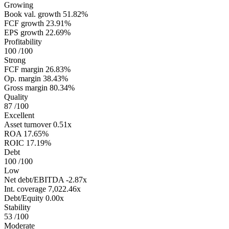
Growing
Book val. growth
51.82%
FCF growth
23.91%
EPS growth
22.69%
Profitability
100
/100
Strong
FCF margin
26.83%
Op. margin
38.43%
Gross margin
80.34%
Quality
87
/100
Excellent
Asset turnover
0.51x
ROA
17.65%
ROIC
17.19%
Debt
100
/100
Low
Net debt/EBITDA
-2.87x
Int. coverage
7,022.46x
Debt/Equity
0.00x
Stability
53
/100
Moderate