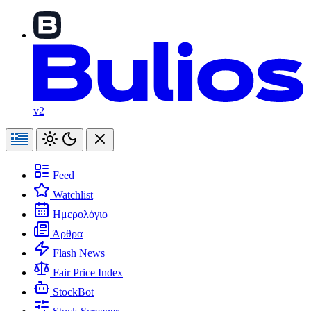
v2
Feed
Watchlist
Ημερολόγιο
Άρθρα
Flash News
Fair Price Index
StockBot