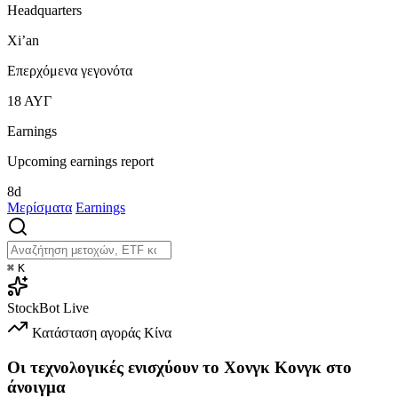
Headquarters
Xi’an
Επερχόμενα γεγονότα
18
ΑΥΓ
Earnings
Upcoming earnings report
8d
Μερίσματα
Earnings
⌘
K
StockBot
Live
Κατάσταση αγοράς
Κίνα
Οι τεχνολογικές ενισχύουν το Χονγκ Κονγκ στο
άνοιγμα