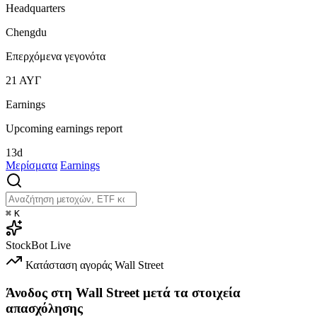
Headquarters
Chengdu
Επερχόμενα γεγονότα
21
ΑΥΓ
Earnings
Upcoming earnings report
13d
Μερίσματα
Earnings
⌘
K
StockBot
Live
Κατάσταση αγοράς
Wall Street
Άνοδος στη Wall Street μετά τα στοιχεία
απασχόλησης