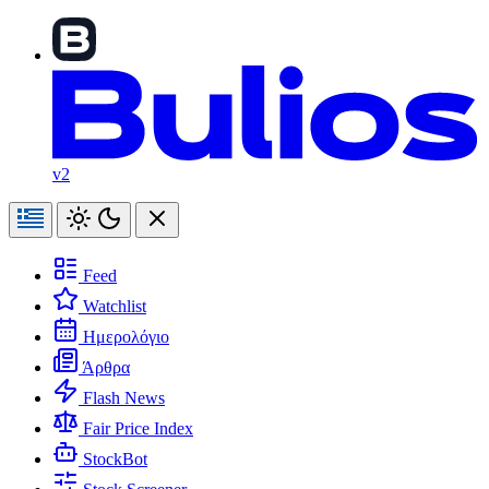
v2
Feed
Watchlist
Ημερολόγιο
Άρθρα
Flash News
Fair Price Index
StockBot