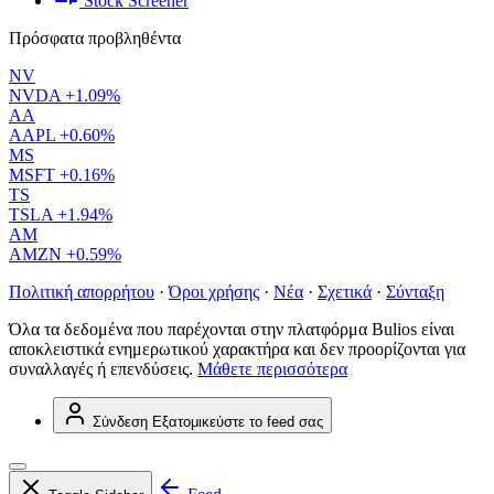
Stock Screener
Πρόσφατα προβληθέντα
NV
NVDA
+1.09%
AA
AAPL
+0.60%
MS
MSFT
+0.16%
TS
TSLA
+1.94%
AM
AMZN
+0.59%
Πολιτική απορρήτου
·
Όροι χρήσης
·
Νέα
·
Σχετικά
·
Σύνταξη
Όλα τα δεδομένα που παρέχονται στην πλατφόρμα Bulios είναι
αποκλειστικά ενημερωτικού χαρακτήρα και δεν προορίζονται για
συναλλαγές ή επενδύσεις.
Μάθετε περισσότερα
Σύνδεση
Εξατομικεύστε το feed σας