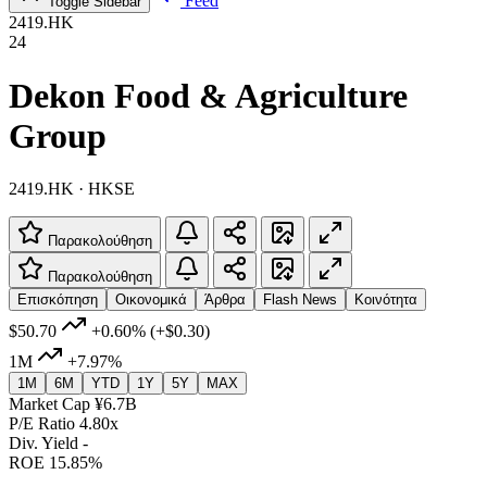
Feed
Toggle Sidebar
2419.HK
24
Dekon Food & Agriculture
Group
2419.HK · HKSE
Παρακολούθηση
Παρακολούθηση
Επισκόπηση
Οικονομικά
Άρθρα
Flash News
Κοινότητα
$50.70
+0.60%
(+$0.30)
1M
+7.97%
1M
6M
YTD
1Y
5Y
MAX
Market Cap
¥6.7B
P/E Ratio
4.80x
Div. Yield
-
ROE
15.85%