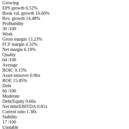
Growing
EPS growth
6.52%
Book val. growth
16.66%
Rev. growth
14.48%
Profitability
30
/100
Weak
Gross margin
13.23%
FCF margin
4.32%
Net margin
6.19%
Quality
64
/100
Average
ROIC
9.15%
Asset turnover
0.96x
ROE
15.85%
Debt
66
/100
Moderate
Debt/Equity
0.66x
Net debt/EBITDA
0.81x
Current ratio
1.38x
Stability
17
/100
Unstable