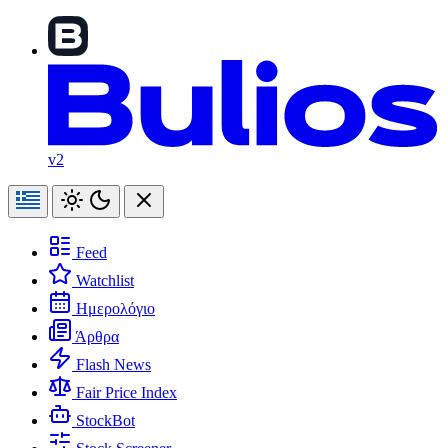
v2
Feed
Watchlist
Ημερολόγιο
Άρθρα
Flash News
Fair Price Index
StockBot