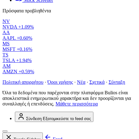
Stock Screener
Πρόσφατα προβληθέντα
NV
NVDA
+1.09%
AA
AAPL
+0.60%
MS
MSFT
+0.16%
TS
TSLA
+1.94%
AM
AMZN
+0.59%
Πολιτική απορρήτου
·
Όροι χρήσης
·
Νέα
·
Σχετικά
·
Σύνταξη
Όλα τα δεδομένα που παρέχονται στην πλατφόρμα Bulios είναι
αποκλειστικά ενημερωτικού χαρακτήρα και δεν προορίζονται για
συναλλαγές ή επενδύσεις.
Μάθετε περισσότερα
Σύνδεση
Εξατομικεύστε το feed σας