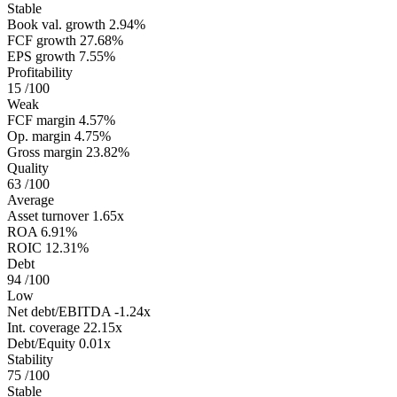
Stable
Book val. growth
2.94%
FCF growth
27.68%
EPS growth
7.55%
Profitability
15
/100
Weak
FCF margin
4.57%
Op. margin
4.75%
Gross margin
23.82%
Quality
63
/100
Average
Asset turnover
1.65x
ROA
6.91%
ROIC
12.31%
Debt
94
/100
Low
Net debt/EBITDA
-1.24x
Int. coverage
22.15x
Debt/Equity
0.01x
Stability
75
/100
Stable