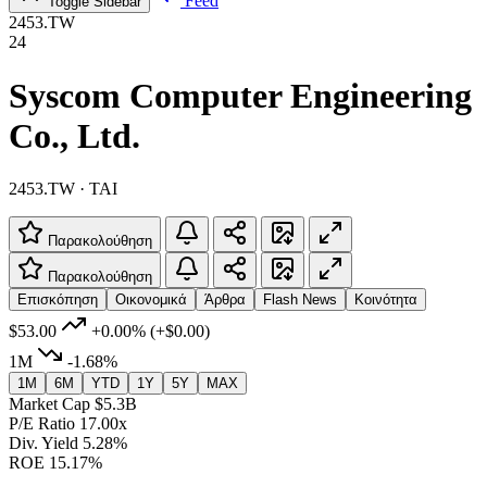
Feed
Toggle Sidebar
2453.TW
24
Syscom Computer Engineering
Co., Ltd.
2453.TW · TAI
Παρακολούθηση
Παρακολούθηση
Επισκόπηση
Οικονομικά
Άρθρα
Flash News
Κοινότητα
$53.00
+0.00%
(+$0.00)
1M
-1.68%
1M
6M
YTD
1Y
5Y
MAX
Market Cap
$5.3B
P/E Ratio
17.00x
Div. Yield
5.28%
ROE
15.17%