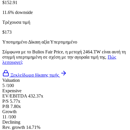
$152.91
11.6% downside
Τρέχουσα τιμή
$173
Υποτιμημένο
Δίκαιη αξία
Υπερτιμημένο
Σύμφωνα με το Bulios Fair Price, η μετοχή 2464.TW είναι αυτή τη
στιγμή υπερτιμημένη σε σχέση με την αγοραία τιμή της.
Πώς
λειτουργεί;
Ξεκλείδωμα δίκαιης τιμής
Valuation
5
/100
Expensive
EV/EBITDA
432.37x
P/S
5.77x
P/B
7.80x
Growth
11
/100
Declining
Rev. growth
14.71%