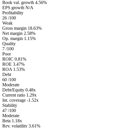
Book val. growth
4.56%
EPS growth
N/A
Profitability
26
/100
Weak
Gross margin
18.63%
Net margin
2.58%
Op. margin
1.15%
Quality
7
/100
Poor
ROIC
0.81%
ROE
3.47%
ROA
1.53%
Debt
60
/100
Moderate
Debt/Equity
0.48x
Current ratio
1.29x
Int. coverage
-1.52x
Stability
47
/100
Moderate
Beta
1.18x
Rev. volatility
3.61%