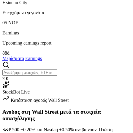
Hsinchu City
Επερχόμενα γεγονότα
05
ΝΟΕ
Earnings
Upcoming earnings report
88d
Μερίσματα
Earnings
⌘
K
StockBot
Live
Κατάσταση αγοράς
Wall Street
Άνοδος στη Wall Street μετά τα στοιχεία
απασχόλησης
S&P 500
+0.20%
και Nasdaq
+0.50%
ανεβαίνουν. Πτώση