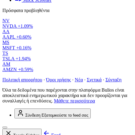
Stock Screener
Πρόσφατα προβληθέντα
NV
NVDA
+1.09%
AA
AAPL
+0.60%
MS
MSFT
+0.16%
TS
TSLA
+1.94%
AM
AMZN
+0.59%
Πολιτική απορρήτου
·
Όροι χρήσης
·
Νέα
·
Σχετικά
·
Σύνταξη
Όλα τα δεδομένα που παρέχονται στην πλατφόρμα Bulios είναι
αποκλειστικά ενημερωτικού χαρακτήρα και δεν προορίζονται για
συναλλαγές ή επενδύσεις.
Μάθετε περισσότερα
Σύνδεση
Εξατομικεύστε το feed σας