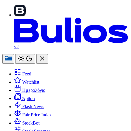
v2
Feed
Watchlist
Ημερολόγιο
Άρθρα
Flash News
Fair Price Index
StockBot