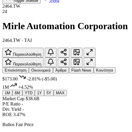
Feed
Toggle Sidebar
2464.TW
24
Mirle Automation Corporation
2464.TW · TAI
Παρακολούθηση
Παρακολούθηση
Επισκόπηση
Οικονομικά
Άρθρα
Flash News
Κοινότητα
$173.00
-2.81%
(-$5.00)
1M
+4.52%
1M
6M
YTD
1Y
5Y
MAX
Market Cap
$38.6B
P/E Ratio
-
Div. Yield
-
ROE
3.47%
Bulios Fair Price