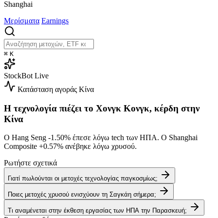
Shanghai
Μερίσματα
Earnings
⌘
K
StockBot
Live
Κατάσταση αγοράς
Κίνα
Η τεχνολογία πιέζει το Χονγκ Κονγκ, κέρδη στην
Κίνα
Ο Hang Seng
-1.50%
έπεσε λόγω tech των ΗΠΑ. Ο Shanghai
Composite
+0.57%
ανέβηκε λόγω χρυσού.
Ρωτήστε σχετικά
Γιατί πωλούνται οι μετοχές τεχνολογίας παγκοσμίως;
Ποιες μετοχές χρυσού ενισχύουν τη Σαγκάη σήμερα;
Τι αναμένεται στην έκθεση εργασίας των ΗΠΑ την Παρασκευή;