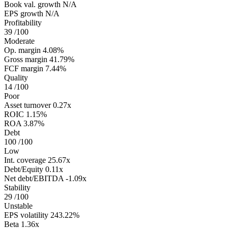
Book val. growth
N/A
EPS growth
N/A
Profitability
39
/100
Moderate
Op. margin
4.08%
Gross margin
41.79%
FCF margin
7.44%
Quality
14
/100
Poor
Asset turnover
0.27x
ROIC
1.15%
ROA
3.87%
Debt
100
/100
Low
Int. coverage
25.67x
Debt/Equity
0.11x
Net debt/EBITDA
-1.09x
Stability
29
/100
Unstable
EPS volatility
243.22%
Beta
1.36x