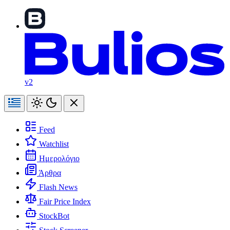
v2
Feed
Watchlist
Ημερολόγιο
Άρθρα
Flash News
Fair Price Index
StockBot