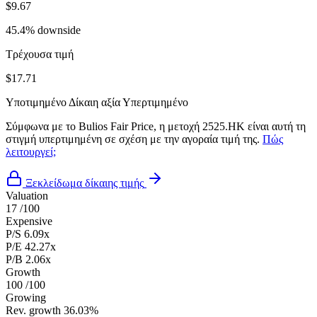
$9.67
45.4% downside
Τρέχουσα τιμή
$17.71
Υποτιμημένο
Δίκαιη αξία
Υπερτιμημένο
Σύμφωνα με το Bulios Fair Price, η μετοχή 2525.HK είναι αυτή τη
στιγμή υπερτιμημένη σε σχέση με την αγοραία τιμή της.
Πώς
λειτουργεί;
Ξεκλείδωμα δίκαιης τιμής
Valuation
17
/100
Expensive
P/S
6.09x
P/E
42.27x
P/B
2.06x
Growth
100
/100
Growing
Rev. growth
36.03%