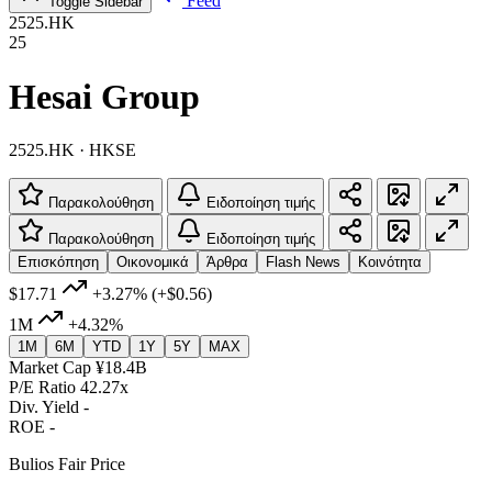
Feed
Toggle Sidebar
2525.HK
25
Hesai Group
2525.HK · HKSE
Παρακολούθηση
Ειδοποίηση τιμής
Παρακολούθηση
Ειδοποίηση τιμής
Επισκόπηση
Οικονομικά
Άρθρα
Flash News
Κοινότητα
$17.71
+3.27%
(+$0.56)
1M
+4.32%
1M
6M
YTD
1Y
5Y
MAX
Market Cap
¥18.4B
P/E Ratio
42.27x
Div. Yield
-
ROE
-
Bulios Fair Price