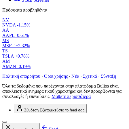
Stock Screener
Πρόσφατα προβληθέντα
NV
NVDA
-1.15%
AA
AAPL
-0.61%
MS
MSFT
+2.32%
TS
TSLA
+0.78%
AM
AMZN
-0.19%
Πολιτική απορρήτου
·
Όροι χρήσης
·
Νέα
·
Σχετικά
·
Σύνταξη
Όλα τα δεδομένα που παρέχονται στην πλατφόρμα Bulios είναι
αποκλειστικά ενημερωτικού χαρακτήρα και δεν προορίζονται για
συναλλαγές ή επενδύσεις.
Μάθετε περισσότερα
Σύνδεση
Εξατομικεύστε το feed σας