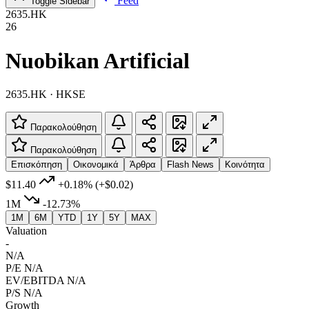
Feed
Toggle Sidebar
2635.HK
26
Nuobikan Artificial
2635.HK · HKSE
Παρακολούθηση
Παρακολούθηση
Επισκόπηση
Οικονομικά
Άρθρα
Flash News
Κοινότητα
$11.40
+0.18%
(+$0.02)
1M
-12.73%
1M
6M
YTD
1Y
5Y
MAX
Valuation
-
N/A
P/E
N/A
EV/EBITDA
N/A
P/S
N/A
Growth