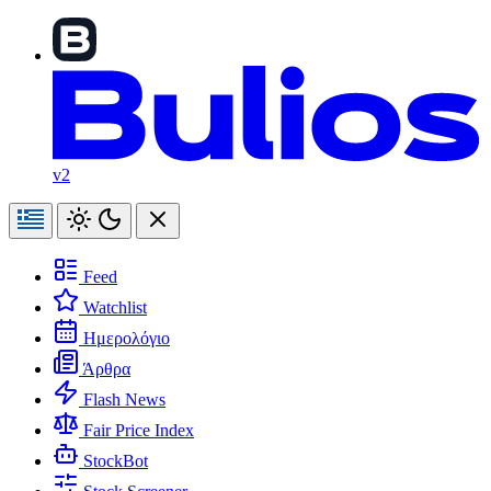
v2
Feed
Watchlist
Ημερολόγιο
Άρθρα
Flash News
Fair Price Index
StockBot