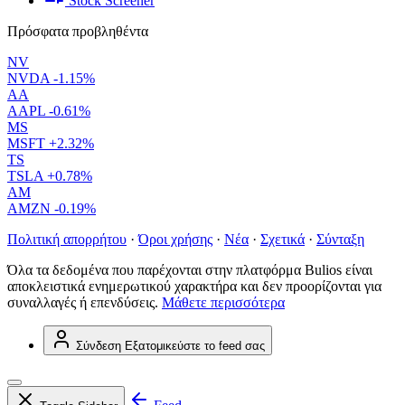
Stock Screener
Πρόσφατα προβληθέντα
NV
NVDA
-1.15%
AA
AAPL
-0.61%
MS
MSFT
+2.32%
TS
TSLA
+0.78%
AM
AMZN
-0.19%
Πολιτική απορρήτου
·
Όροι χρήσης
·
Νέα
·
Σχετικά
·
Σύνταξη
Όλα τα δεδομένα που παρέχονται στην πλατφόρμα Bulios είναι
αποκλειστικά ενημερωτικού χαρακτήρα και δεν προορίζονται για
συναλλαγές ή επενδύσεις.
Μάθετε περισσότερα
Σύνδεση
Εξατομικεύστε το feed σας