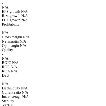
-
N/A
EPS growth
N/A
Rev. growth
N/A
FCF growth
N/A
Profitability
-
N/A
Gross margin
N/A
Net margin
N/A
Op. margin
N/A
Quality
-
N/A
ROIC
N/A
ROE
N/A
ROA
N/A
Debt
-
N/A
Debt/Equity
N/A
Current ratio
N/A
Int. coverage
N/A
Stability
50
/100