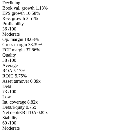
Declining
Book val. growth
1.13%
EPS growth
10.58%
Rev. growth
3.51%
Profitability
36
/100
Moderate
Op. margin
18.63%
Gross margin
33.39%
FCF margin
37.86%
Quality
38
/100
Average
ROA
5.13%
ROIC
5.75%
Asset turnover
0.39x
Debt
73
/100
Low
Int. coverage
8.82x
Debt/Equity
0.75x
Net debt/EBITDA
0.85x
Stability
60
/100
Moderate