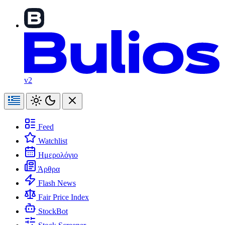
v2
Feed
Watchlist
Ημερολόγιο
Άρθρα
Flash News
Fair Price Index
StockBot