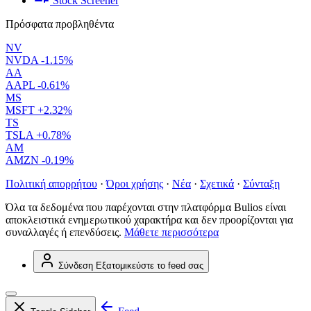
Stock Screener
Πρόσφατα προβληθέντα
NV
NVDA
-1.15%
AA
AAPL
-0.61%
MS
MSFT
+2.32%
TS
TSLA
+0.78%
AM
AMZN
-0.19%
Πολιτική απορρήτου
·
Όροι χρήσης
·
Νέα
·
Σχετικά
·
Σύνταξη
Όλα τα δεδομένα που παρέχονται στην πλατφόρμα Bulios είναι
αποκλειστικά ενημερωτικού χαρακτήρα και δεν προορίζονται για
συναλλαγές ή επενδύσεις.
Μάθετε περισσότερα
Σύνδεση
Εξατομικεύστε το feed σας