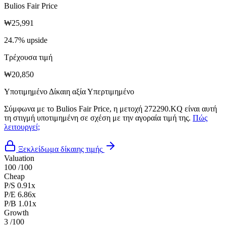
Bulios Fair Price
₩25,991
24.7% upside
Τρέχουσα τιμή
₩20,850
Υποτιμημένο
Δίκαιη αξία
Υπερτιμημένο
Σύμφωνα με το Bulios Fair Price, η μετοχή 272290.KQ είναι αυτή
τη στιγμή υποτιμημένη σε σχέση με την αγοραία τιμή της.
Πώς
λειτουργεί;
Ξεκλείδωμα δίκαιης τιμής
Valuation
100
/100
Cheap
P/S
0.91x
P/E
6.86x
P/B
1.01x
Growth
3
/100