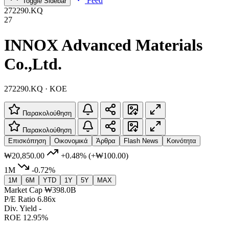
Feed
Toggle Sidebar
272290.KQ
27
INNOX Advanced Materials
Co.,Ltd.
272290.KQ · KOE
Παρακολούθηση
Παρακολούθηση
Επισκόπηση
Οικονομικά
Άρθρα
Flash News
Κοινότητα
₩20,850.00
+0.48%
(+₩100.00)
1M
-0.72%
1M
6M
YTD
1Y
5Y
MAX
Market Cap
₩398.0B
P/E Ratio
6.86x
Div. Yield
-
ROE
12.95%