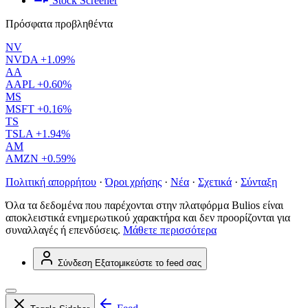
Stock Screener
Πρόσφατα προβληθέντα
NV
NVDA
+1.09%
AA
AAPL
+0.60%
MS
MSFT
+0.16%
TS
TSLA
+1.94%
AM
AMZN
+0.59%
Πολιτική απορρήτου
·
Όροι χρήσης
·
Νέα
·
Σχετικά
·
Σύνταξη
Όλα τα δεδομένα που παρέχονται στην πλατφόρμα Bulios είναι
αποκλειστικά ενημερωτικού χαρακτήρα και δεν προορίζονται για
συναλλαγές ή επενδύσεις.
Μάθετε περισσότερα
Σύνδεση
Εξατομικεύστε το feed σας