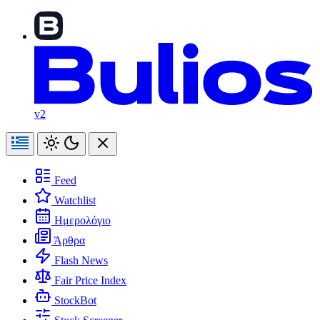
v2
Feed
Watchlist
Ημερολόγιο
Άρθρα
Flash News
Fair Price Index
StockBot