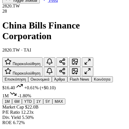
Feed
Toggle Sidebar
2820.TW
28
China Bills Finance
Corporation
2820.TW · TAI
Παρακολούθηση
Παρακολούθηση
Επισκόπηση
Οικονομικά
Άρθρα
Flash News
Κοινότητα
$16.40
+0.61%
(+$0.10)
1M
-1.80%
1M
6M
YTD
1Y
5Y
MAX
Market Cap
$22.0B
P/E Ratio
12.23x
Div. Yield
5.50%
ROE
6.72%