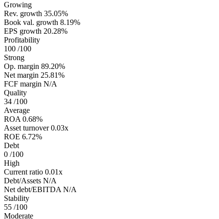
Growing
Rev. growth
35.05%
Book val. growth
8.19%
EPS growth
20.28%
Profitability
100
/100
Strong
Op. margin
89.20%
Net margin
25.81%
FCF margin
N/A
Quality
34
/100
Average
ROA
0.68%
Asset turnover
0.03x
ROE
6.72%
Debt
0
/100
High
Current ratio
0.01x
Debt/Assets
N/A
Net debt/EBITDA
N/A
Stability
55
/100
Moderate