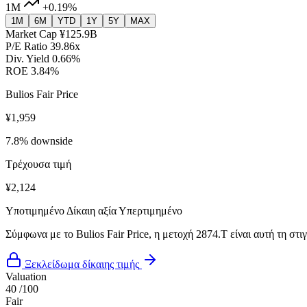
1M
+0.19%
1M
6M
YTD
1Y
5Y
MAX
Market Cap
¥125.9B
P/E Ratio
39.86x
Div. Yield
0.66%
ROE
3.84%
Bulios Fair Price
¥1,959
7.8% downside
Τρέχουσα τιμή
¥2,124
Υποτιμημένο
Δίκαιη αξία
Υπερτιμημένο
Σύμφωνα με το Bulios Fair Price, η μετοχή 2874.T είναι αυτή τη στ
Ξεκλείδωμα δίκαιης τιμής
Valuation
40
/100
Fair