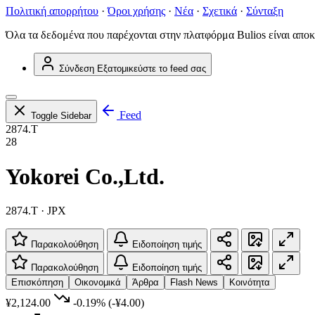
Πολιτική απορρήτου
·
Όροι χρήσης
·
Νέα
·
Σχετικά
·
Σύνταξη
Όλα τα δεδομένα που παρέχονται στην πλατφόρμα Bulios είναι αποκ
Σύνδεση
Εξατομικεύστε το feed σας
Feed
Toggle Sidebar
2874.T
28
Yokorei Co.,Ltd.
2874.T · JPX
Παρακολούθηση
Ειδοποίηση τιμής
Παρακολούθηση
Ειδοποίηση τιμής
Επισκόπηση
Οικονομικά
Άρθρα
Flash News
Κοινότητα
¥2,124.00
-0.19%
(-¥4.00)