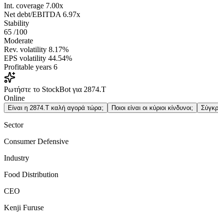
Int. coverage
7.00x
Net debt/EBITDA
6.97x
Stability
65
/100
Moderate
Rev. volatility
8.17%
EPS volatility
44.54%
Profitable years
6
Ρωτήστε το StockBot για 2874.T
Online
Είναι η 2874.T καλή αγορά τώρα;
Ποιοι είναι οι κύριοι κίνδυνοι;
Σύγκρ
Sector
Consumer Defensive
Industry
Food Distribution
CEO
Kenji Furuse