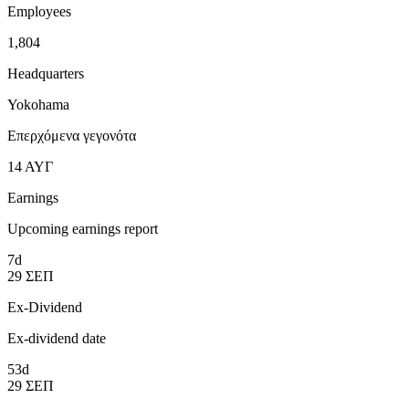
Employees
1,804
Headquarters
Yokohama
Επερχόμενα γεγονότα
14
ΑΥΓ
Earnings
Upcoming earnings report
7d
29
ΣΕΠ
Ex-Dividend
Ex-dividend date
53d
29
ΣΕΠ