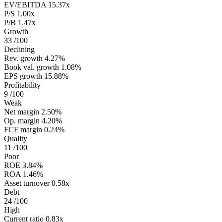
EV/EBITDA
15.37x
P/S
1.00x
P/B
1.47x
Growth
33
/100
Declining
Rev. growth
4.27%
Book val. growth
1.08%
EPS growth
15.88%
Profitability
9
/100
Weak
Net margin
2.50%
Op. margin
4.20%
FCF margin
0.24%
Quality
11
/100
Poor
ROE
3.84%
ROA
1.46%
Asset turnover
0.58x
Debt
24
/100
High
Current ratio
0.83x