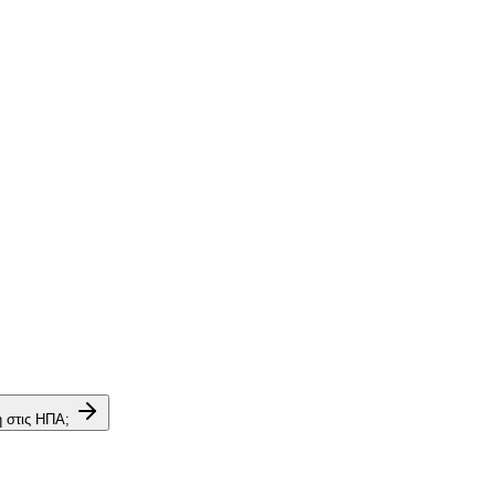
η στις ΗΠΑ;