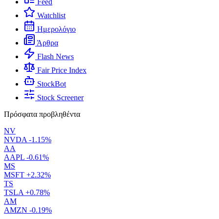
Feed
Watchlist
Ημερολόγιο
Άρθρα
Flash News
Fair Price Index
StockBot
Stock Screener
Πρόσφατα προβληθέντα
NV
NVDA
-1.15%
AA
AAPL
-0.61%
MS
MSFT
+2.32%
TS
TSLA
+0.78%
AM
AMZN
-0.19%