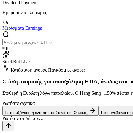
Dividend Payment
Ημερομηνία πληρωμής
53d
Μερίσματα
Earnings
⌘
K
StockBot
Live
Κατάσταση αγοράς
Παγκόσμιες αγορές
Στάση αναμονής για απασχόληση ΗΠΑ, άνοδος στο π
Σταθερή η Ευρώπη λόγω πετρελαίου. Ο Hang Seng
-1.50%
πέφτει ε
Ρωτήστε σχετικά
Γιατί αυξάνεται η ένταση στα Στενά του Ορμούζ;
Γιατί ανεβαίνει η 