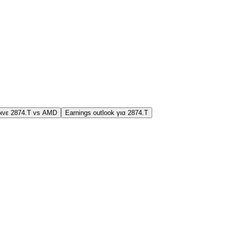
ινε 2874.T vs AMD
Earnings outlook για 2874.T