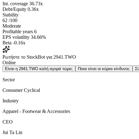
Int. coverage
36.73x
Debt/Equity
0.36x
Stability
62
/100
Moderate
Profitable years
6
EPS volatility
34.66%
Beta
-0.16x
Ρωτήστε το StockBot για 2941.TWO
Online
Είναι η 2941.TWO καλή αγορά τώρα;
Ποιοι είναι οι κύριοι κίνδυνοι;
Σ
Sector
Consumer Cyclical
Industry
Apparel - Footwear & Accessories
CEO
Jui Ta Lin