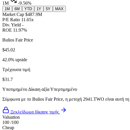
1M
-9.56%
1M
6M
YTD
1Y
5Y
MAX
Market Cap
$487.9M
P/E Ratio
11.65x
Div. Yield
-
ROE
11.97%
Bulios Fair Price
$45.02
42.0% upside
Τρέχουσα τιμή
$31.7
Υποτιμημένο
Δίκαιη αξία
Υπερτιμημένο
Σύμφωνα με το Bulios Fair Price, η μετοχή 2941.TWO είναι αυτή τη
Ξεκλείδωμα δίκαιης τιμής
Valuation
100
/100
Cheap