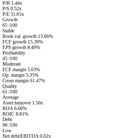
P/B
1.44x
P/S
0.52x
P/E
11.65x
Growth
65
/100
Stable
Book val. growth
15.66%
FCF growth
15.39%
EPS growth
8.49%
Profitability
45
/100
Moderate
FCF margin
5.03%
Op. margin
5.35%
Gross margin
61.47%
Quality
61
/100
Average
Asset turnover
1.50x
ROA
6.66%
ROIC
8.81%
Debt
98
/100
Low
Net debt/EBITDA
0.02x