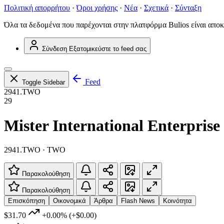
Πολιτική απορρήτου
·
Όροι χρήσης
·
Νέα
·
Σχετικά
·
Σύνταξη
Όλα τα δεδομένα που παρέχονται στην πλατφόρμα Bulios είναι αποκ
Σύνδεση
Εξατομικεύστε το feed σας
Feed
Toggle Sidebar
2941.TWO
29
Mister International Enterprise
2941.TWO · TWO
Παρακολούθηση
Παρακολούθηση
Επισκόπηση
Οικονομικά
Άρθρα
Flash News
Κοινότητα
$31.70
+0.00%
(+$0.00)