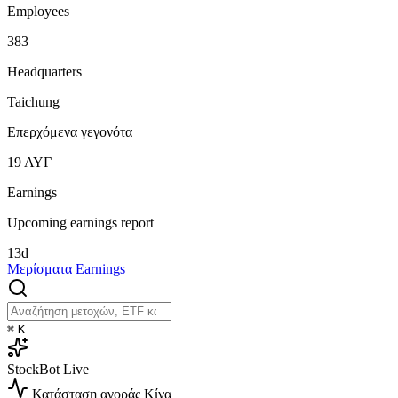
Employees
383
Headquarters
Taichung
Επερχόμενα γεγονότα
19
ΑΥΓ
Earnings
Upcoming earnings report
13d
Μερίσματα
Earnings
⌘
K
StockBot
Live
Κατάσταση αγοράς
Κίνα