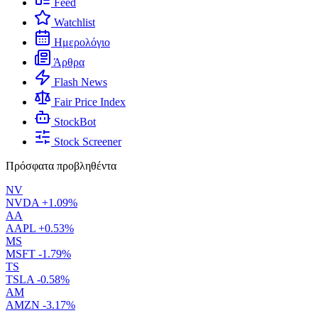
Feed
Watchlist
Ημερολόγιο
Άρθρα
Flash News
Fair Price Index
StockBot
Stock Screener
Πρόσφατα προβληθέντα
NV
NVDA
+1.09%
AA
AAPL
+0.53%
MS
MSFT
-1.79%
TS
TSLA
-0.58%
AM
AMZN
-3.17%