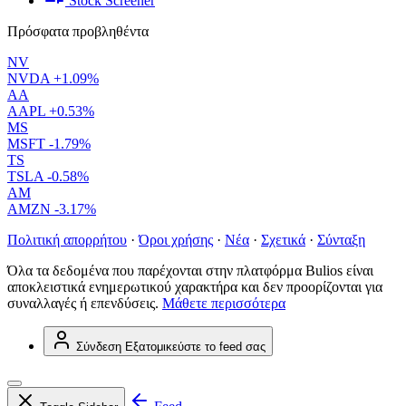
Stock Screener
Πρόσφατα προβληθέντα
NV
NVDA
+1.09%
AA
AAPL
+0.53%
MS
MSFT
-1.79%
TS
TSLA
-0.58%
AM
AMZN
-3.17%
Πολιτική απορρήτου
·
Όροι χρήσης
·
Νέα
·
Σχετικά
·
Σύνταξη
Όλα τα δεδομένα που παρέχονται στην πλατφόρμα Bulios είναι
αποκλειστικά ενημερωτικού χαρακτήρα και δεν προορίζονται για
συναλλαγές ή επενδύσεις.
Μάθετε περισσότερα
Σύνδεση
Εξατομικεύστε το feed σας