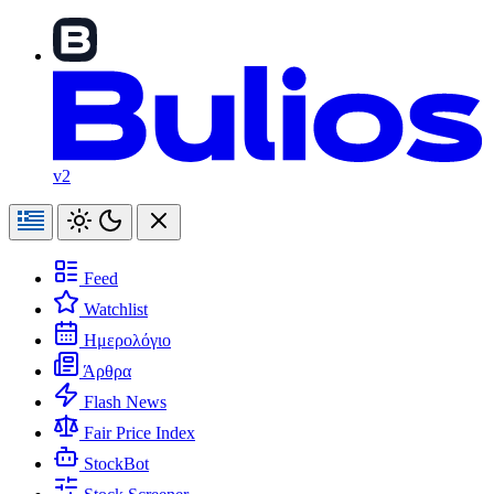
v2
Feed
Watchlist
Ημερολόγιο
Άρθρα
Flash News
Fair Price Index
StockBot