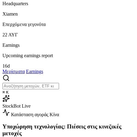
Headquarters
Xiamen
Επερχόμενα γεγονότα
22
ΑΥΓ
Earnings
Upcoming earnings report
16d
Μερίσματα
Earnings
⌘
K
StockBot
Live
Κατάσταση αγοράς
Κίνα
Υποχώρηση τεχνολογίας: Πιέσεις στις κινεζικές
μετοχές