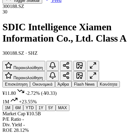
Feed
Toggle Sidebar
300188.SZ
30
SDIC Intelligence Xiamen
Information Co., Ltd. Class A
300188.SZ · SHZ
Παρακολούθηση
Παρακολούθηση
Επισκόπηση
Οικονομικά
Άρθρα
Flash News
Κοινότητα
¥11.80
-2.72%
(-¥0.33)
1M
+23.55%
1M
6M
YTD
1Y
5Y
MAX
Market Cap
¥10.5B
P/E Ratio
-
Div. Yield
-
ROE
28.12%