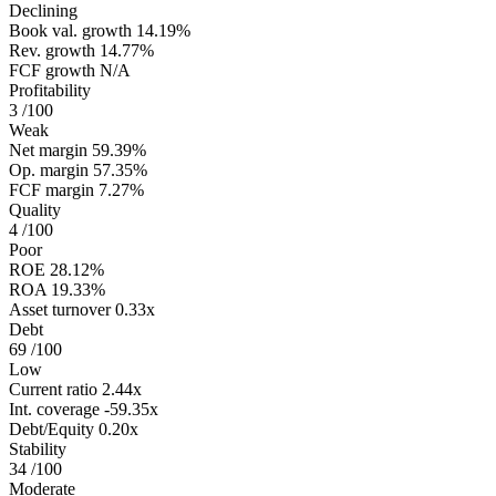
Declining
Book val. growth
14.19%
Rev. growth
14.77%
FCF growth
N/A
Profitability
3
/100
Weak
Net margin
59.39%
Op. margin
57.35%
FCF margin
7.27%
Quality
4
/100
Poor
ROE
28.12%
ROA
19.33%
Asset turnover
0.33x
Debt
69
/100
Low
Current ratio
2.44x
Int. coverage
-59.35x
Debt/Equity
0.20x
Stability
34
/100
Moderate