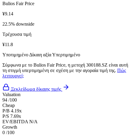
Bulios Fair Price
¥9.14
22.5% downside
Τρέχουσα τιμή
¥11.8
Υποτιμημένο
Δίκαιη αξία
Υπερτιμημένο
Σύμφωνα με το Bulios Fair Price, η μετοχή 300188.SZ είναι αυτή
τη στιγμή υπερτιμημένη σε σχέση με την αγοραία τιμή της.
Πώς
λειτουργεί;
Ξεκλείδωμα δίκαιης τιμής
Valuation
94
/100
Cheap
P/B
4.19x
P/S
7.69x
EV/EBITDA
N/A
Growth
0
/100