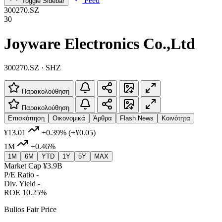
Feed
Toggle Sidebar
300270.SZ
30
Joyware Electronics Co.,Ltd
300270.SZ · SHZ
Παρακολούθηση
Παρακολούθηση
Επισκόπηση
Οικονομικά
Άρθρα
Flash News
Κοινότητα
¥13.01
+0.39%
(+¥0.05)
1M
+0.46%
1M
6M
YTD
1Y
5Y
MAX
Market Cap
¥3.9B
P/E Ratio
-
Div. Yield
-
ROE
10.25%
Bulios Fair Price