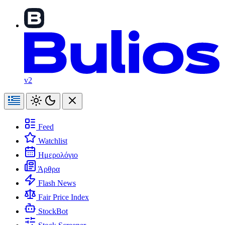
v2
Feed
Watchlist
Ημερολόγιο
Άρθρα
Flash News
Fair Price Index
StockBot