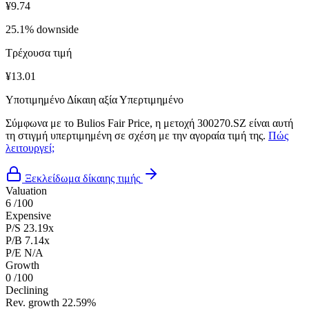
¥9.74
25.1% downside
Τρέχουσα τιμή
¥13.01
Υποτιμημένο
Δίκαιη αξία
Υπερτιμημένο
Σύμφωνα με το Bulios Fair Price, η μετοχή 300270.SZ είναι αυτή
τη στιγμή υπερτιμημένη σε σχέση με την αγοραία τιμή της.
Πώς
λειτουργεί;
Ξεκλείδωμα δίκαιης τιμής
Valuation
6
/100
Expensive
P/S
23.19x
P/B
7.14x
P/E
N/A
Growth
0
/100
Declining
Rev. growth
22.59%