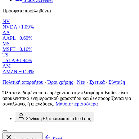
Stock Screener
Πρόσφατα προβληθέντα
NV
NVDA
+1.09%
AA
AAPL
+0.60%
MS
MSFT
+0.16%
TS
TSLA
+1.94%
AM
AMZN
+0.59%
Πολιτική απορρήτου
·
Όροι χρήσης
·
Νέα
·
Σχετικά
·
Σύνταξη
Όλα τα δεδομένα που παρέχονται στην πλατφόρμα Bulios είναι
αποκλειστικά ενημερωτικού χαρακτήρα και δεν προορίζονται για
συναλλαγές ή επενδύσεις.
Μάθετε περισσότερα
Σύνδεση
Εξατομικεύστε το feed σας