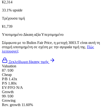
¥2,314
33.1% upside
Τρέχουσα τιμή
¥1,739
Υποτιμημένο
Δίκαιη αξία
Υπερτιμημένο
Σύμφωνα με το Bulios Fair Price, η μετοχή 3003.T είναι αυτή τη
στιγμή υποτιμημένη σε σχέση με την αγοραία τιμή της.
Πώς
λειτουργεί;
Ξεκλείδωμα δίκαιης τιμής
Valuation
87
/100
Cheap
P/B
1.43x
P/S
1.80x
EV/FFO
N/A
Growth
99
/100
Growing
Rev. growth
11.60%