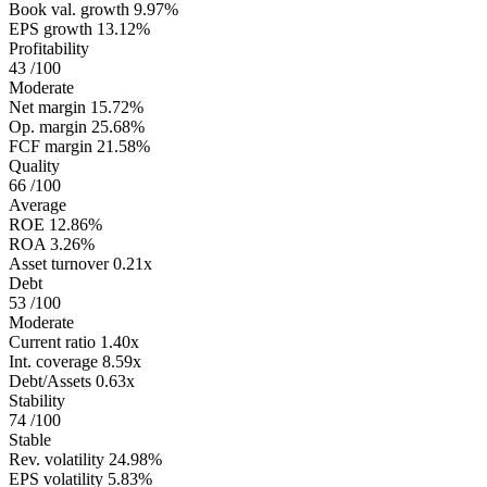
Book val. growth
9.97%
EPS growth
13.12%
Profitability
43
/100
Moderate
Net margin
15.72%
Op. margin
25.68%
FCF margin
21.58%
Quality
66
/100
Average
ROE
12.86%
ROA
3.26%
Asset turnover
0.21x
Debt
53
/100
Moderate
Current ratio
1.40x
Int. coverage
8.59x
Debt/Assets
0.63x
Stability
74
/100
Stable
Rev. volatility
24.98%
EPS volatility
5.83%