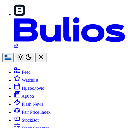
v2
Feed
Watchlist
Ημερολόγιο
Άρθρα
Flash News
Fair Price Index
StockBot