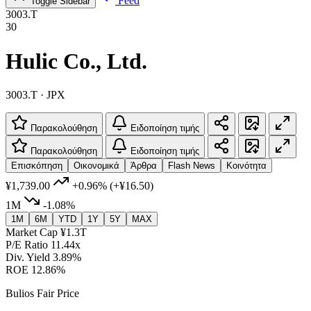
Feed
Toggle Sidebar
3003.T
30
Hulic Co., Ltd.
3003.T · JPX
Παρακολούθηση
Ειδοποίηση τιμής
Παρακολούθηση
Ειδοποίηση τιμής
Επισκόπηση
Οικονομικά
Άρθρα
Flash News
Κοινότητα
¥1,739.00
+0.96%
(+¥16.50)
1M
-1.08%
1M
6M
YTD
1Y
5Y
MAX
Market Cap
¥1.3T
P/E Ratio
11.44x
Div. Yield
3.89%
ROE
12.86%
Bulios Fair Price