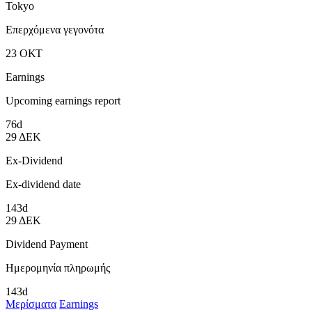
Tokyo
Επερχόμενα γεγονότα
23
ΟΚΤ
Earnings
Upcoming earnings report
76d
29
ΔΕΚ
Ex-Dividend
Ex-dividend date
143d
29
ΔΕΚ
Dividend Payment
Ημερομηνία πληρωμής
143d
Μερίσματα
Earnings