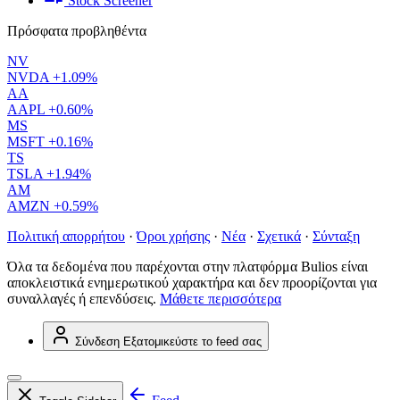
Stock Screener
Πρόσφατα προβληθέντα
NV
NVDA
+1.09%
AA
AAPL
+0.60%
MS
MSFT
+0.16%
TS
TSLA
+1.94%
AM
AMZN
+0.59%
Πολιτική απορρήτου
·
Όροι χρήσης
·
Νέα
·
Σχετικά
·
Σύνταξη
Όλα τα δεδομένα που παρέχονται στην πλατφόρμα Bulios είναι
αποκλειστικά ενημερωτικού χαρακτήρα και δεν προορίζονται για
συναλλαγές ή επενδύσεις.
Μάθετε περισσότερα
Σύνδεση
Εξατομικεύστε το feed σας