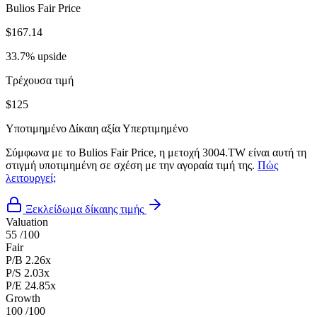
Bulios Fair Price
$167.14
33.7% upside
Τρέχουσα τιμή
$125
Υποτιμημένο
Δίκαιη αξία
Υπερτιμημένο
Σύμφωνα με το Bulios Fair Price, η μετοχή 3004.TW είναι αυτή τη
στιγμή υποτιμημένη σε σχέση με την αγοραία τιμή της.
Πώς
λειτουργεί;
Ξεκλείδωμα δίκαιης τιμής
Valuation
55
/100
Fair
P/B
2.26x
P/S
2.03x
P/E
24.85x
Growth
100
/100