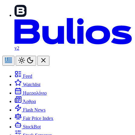
v2
Feed
Watchlist
Ημερολόγιο
Άρθρα
Flash News
Fair Price Index
StockBot