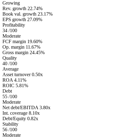
Growing
Rev. growth
22.74%
Book val. growth
23.17%
EPS growth
27.09%
Profitability
34
/100
Moderate
FCF margin
19.60%
Op. margin
11.67%
Gross margin
24.45%
Quality
40
/100
Average
Asset turnover
0.50x
ROA
4.11%
ROIC
5.81%
Debt
55
/100
Moderate
Net debt/EBITDA
3.80x
Int. coverage
8.10x
Debt/Equity
0.82x
Stability
56
/100
Moderate