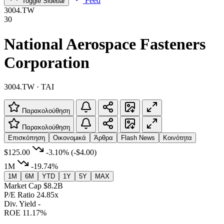
Feed
Toggle Sidebar
3004.TW
30
National Aerospace Fasteners
Corporation
3004.TW · TAI
Παρακολούθηση
Παρακολούθηση
Επισκόπηση
Οικονομικά
Άρθρα
Flash News
Κοινότητα
$125.00
-3.10%
(-$4.00)
1M
-19.74%
1M
6M
YTD
1Y
5Y
MAX
Market Cap
$8.2B
P/E Ratio
24.85x
Div. Yield
-
ROE
11.17%