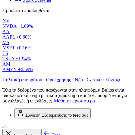
Stock Screener
Πρόσφατα προβληθέντα
NV
NVDA
+1.09%
AA
AAPL
+0.60%
MS
MSFT
+0.16%
TS
TSLA
+1.94%
AM
AMZN
+0.59%
Πολιτική απορρήτου
·
Όροι χρήσης
·
Νέα
·
Σχετικά
·
Σύνταξη
Όλα τα δεδομένα που παρέχονται στην πλατφόρμα Bulios είναι
αποκλειστικά ενημερωτικού χαρακτήρα και δεν προορίζονται για
συναλλαγές ή επενδύσεις.
Μάθετε περισσότερα
Σύνδεση
Εξατομικεύστε το feed σας