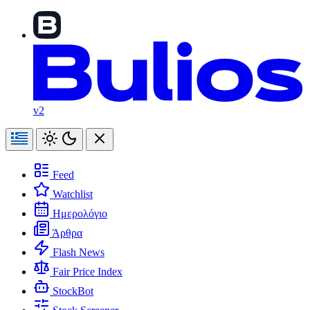
v2
Feed
Watchlist
Ημερολόγιο
Άρθρα
Flash News
Fair Price Index
StockBot