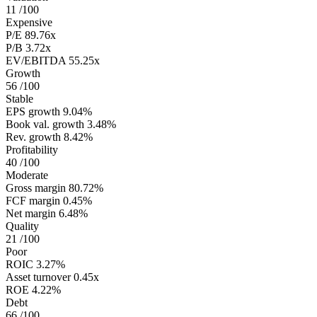
11
/100
Expensive
P/E
89.76x
P/B
3.72x
EV/EBITDA
55.25x
Growth
56
/100
Stable
EPS growth
9.04%
Book val. growth
3.48%
Rev. growth
8.42%
Profitability
40
/100
Moderate
Gross margin
80.72%
FCF margin
0.45%
Net margin
6.48%
Quality
21
/100
Poor
ROIC
3.27%
Asset turnover
0.45x
ROE
4.22%
Debt
66
/100