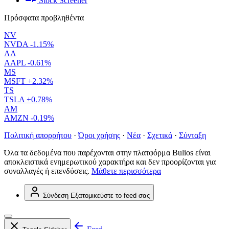
Stock Screener
Πρόσφατα προβληθέντα
NV
NVDA
-1.15%
AA
AAPL
-0.61%
MS
MSFT
+2.32%
TS
TSLA
+0.78%
AM
AMZN
-0.19%
Πολιτική απορρήτου
·
Όροι χρήσης
·
Νέα
·
Σχετικά
·
Σύνταξη
Όλα τα δεδομένα που παρέχονται στην πλατφόρμα Bulios είναι
αποκλειστικά ενημερωτικού χαρακτήρα και δεν προορίζονται για
συναλλαγές ή επενδύσεις.
Μάθετε περισσότερα
Σύνδεση
Εξατομικεύστε το feed σας