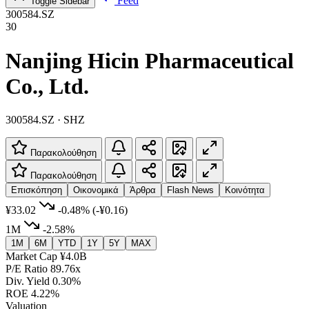
Feed
Toggle Sidebar
300584.SZ
30
Nanjing Hicin Pharmaceutical
Co., Ltd.
300584.SZ · SHZ
Παρακολούθηση
Παρακολούθηση
Επισκόπηση
Οικονομικά
Άρθρα
Flash News
Κοινότητα
¥33.02
-0.48%
(-¥0.16)
1M
-2.58%
1M
6M
YTD
1Y
5Y
MAX
Market Cap
¥4.0B
P/E Ratio
89.76x
Div. Yield
0.30%
ROE
4.22%
Valuation