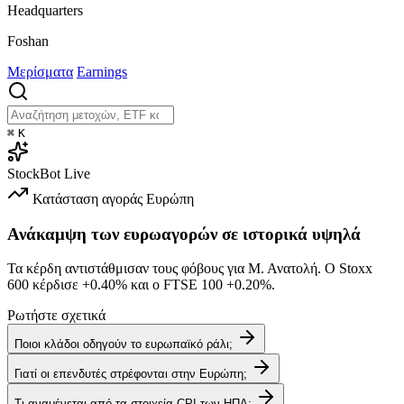
Headquarters
Foshan
Μερίσματα
Earnings
⌘
K
StockBot
Live
Κατάσταση αγοράς
Ευρώπη
Ανάκαμψη των ευρωαγορών σε ιστορικά υψηλά
Τα κέρδη αντιστάθμισαν τους φόβους για Μ. Ανατολή. Ο Stoxx
600 κέρδισε
+0.40%
και ο FTSE 100
+0.20%
.
Ρωτήστε σχετικά
Ποιοι κλάδοι οδηγούν το ευρωπαϊκό ράλι;
Γιατί οι επενδυτές στρέφονται στην Ευρώπη;
Τι αναμένεται από τα στοιχεία CPI των ΗΠΑ;