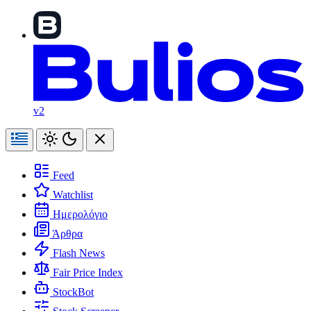
v2
Feed
Watchlist
Ημερολόγιο
Άρθρα
Flash News
Fair Price Index
StockBot