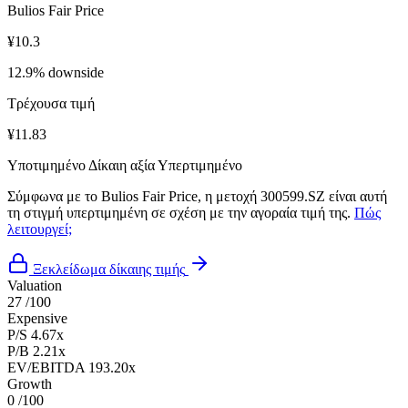
Bulios Fair Price
¥10.3
12.9% downside
Τρέχουσα τιμή
¥11.83
Υποτιμημένο
Δίκαιη αξία
Υπερτιμημένο
Σύμφωνα με το Bulios Fair Price, η μετοχή 300599.SZ είναι αυτή
τη στιγμή υπερτιμημένη σε σχέση με την αγοραία τιμή της.
Πώς
λειτουργεί;
Ξεκλείδωμα δίκαιης τιμής
Valuation
27
/100
Expensive
P/S
4.67x
P/B
2.21x
EV/EBITDA
193.20x
Growth
0
/100