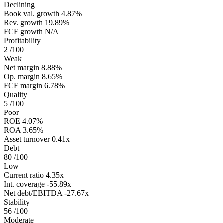
Declining
Book val. growth
4.87%
Rev. growth
19.89%
FCF growth
N/A
Profitability
2
/100
Weak
Net margin
8.88%
Op. margin
8.65%
FCF margin
6.78%
Quality
5
/100
Poor
ROE
4.07%
ROA
3.65%
Asset turnover
0.41x
Debt
80
/100
Low
Current ratio
4.35x
Int. coverage
-55.89x
Net debt/EBITDA
-27.67x
Stability
56
/100
Moderate