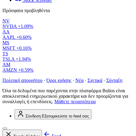
Stock Screener
Πρόσφατα προβληθέντα
NV
NVDA
+1.09%
AA
AAPL
+0.60%
MS
MSFT
+0.16%
TS
TSLA
+1.94%
AM
AMZN
+0.59%
Πολιτική απορρήτου
·
Όροι χρήσης
·
Νέα
·
Σχετικά
·
Σύνταξη
Όλα τα δεδομένα που παρέχονται στην πλατφόρμα Bulios είναι
αποκλειστικά ενημερωτικού χαρακτήρα και δεν προορίζονται για
συναλλαγές ή επενδύσεις.
Μάθετε περισσότερα
Σύνδεση
Εξατομικεύστε το feed σας