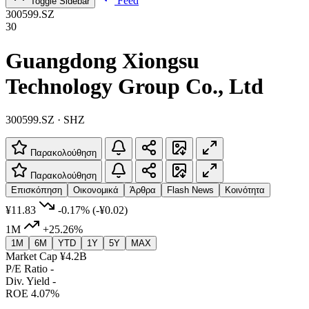
Feed
Toggle Sidebar
300599.SZ
30
Guangdong Xiongsu
Technology Group Co., Ltd
300599.SZ · SHZ
Παρακολούθηση
Παρακολούθηση
Επισκόπηση
Οικονομικά
Άρθρα
Flash News
Κοινότητα
¥11.83
-0.17%
(-¥0.02)
1M
+25.26%
1M
6M
YTD
1Y
5Y
MAX
Market Cap
¥4.2B
P/E Ratio
-
Div. Yield
-
ROE
4.07%