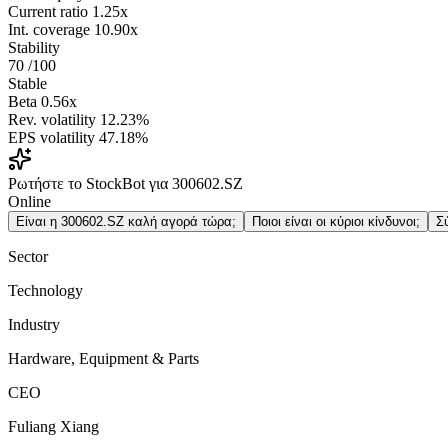
Current ratio
1.25x
Int. coverage
10.90x
Stability
70
/100
Stable
Beta
0.56x
Rev. volatility
12.23%
EPS volatility
47.18%
Ρωτήστε το StockBot για 300602.SZ
Online
Είναι η 300602.SZ καλή αγορά τώρα;
Ποιοι είναι οι κύριοι κίνδυνοι;
Σ
Sector
Technology
Industry
Hardware, Equipment & Parts
CEO
Fuliang Xiang