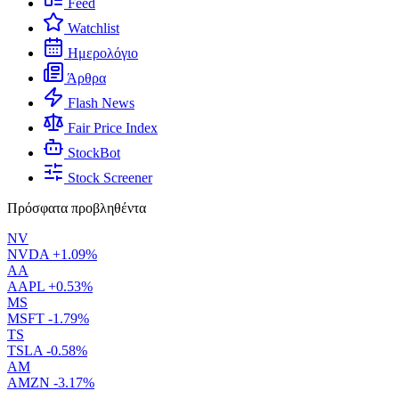
Feed
Watchlist
Ημερολόγιο
Άρθρα
Flash News
Fair Price Index
StockBot
Stock Screener
Πρόσφατα προβληθέντα
NV
NVDA
+1.09%
AA
AAPL
+0.53%
MS
MSFT
-1.79%
TS
TSLA
-0.58%
AM
AMZN
-3.17%