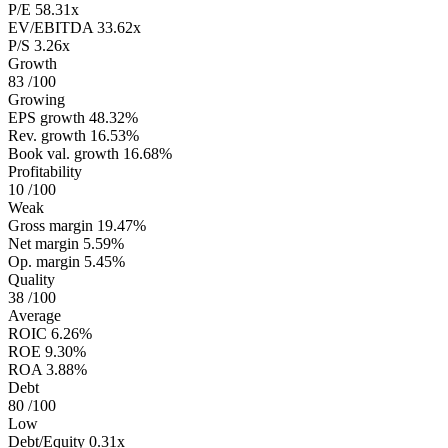
P/E
58.31x
EV/EBITDA
33.62x
P/S
3.26x
Growth
83
/100
Growing
EPS growth
48.32%
Rev. growth
16.53%
Book val. growth
16.68%
Profitability
10
/100
Weak
Gross margin
19.47%
Net margin
5.59%
Op. margin
5.45%
Quality
38
/100
Average
ROIC
6.26%
ROE
9.30%
ROA
3.88%
Debt
80
/100
Low
Debt/Equity
0.31x