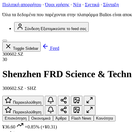
Πολιτική απορρήτου
·
Όροι χρήσης
·
Νέα
·
Σχετικά
·
Σύνταξη
Όλα τα δεδομένα που παρέχονται στην πλατφόρμα Bulios είναι αποκ
Σύνδεση
Εξατομικεύστε το feed σας
Feed
Toggle Sidebar
300602.SZ
30
Shenzhen FRD Science & Techno
300602.SZ · SHZ
Παρακολούθηση
Παρακολούθηση
Επισκόπηση
Οικονομικά
Άρθρα
Flash News
Κοινότητα
¥36.60
+0.85%
(+¥0.31)