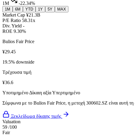
1M
-22.34%
1M
6M
YTD
1Y
5Y
MAX
Market Cap
¥21.3B
P/E Ratio
58.31x
Div. Yield
-
ROE
9.30%
Bulios Fair Price
¥29.45
19.5% downside
Τρέχουσα τιμή
¥36.6
Υποτιμημένο
Δίκαιη αξία
Υπερτιμημένο
Σύμφωνα με το Bulios Fair Price, η μετοχή 300602.SZ είναι αυτή τη
Ξεκλείδωμα δίκαιης τιμής
Valuation
59
/100
Fair