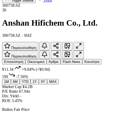
Feed
Toggle Sidebar
300758.SZ
30
Anshan Hifichem Co., Ltd.
300758.SZ · SHZ
Παρακολούθηση
Παρακολούθηση
Επισκόπηση
Οικονομικά
Άρθρα
Flash News
Κοινότητα
¥11.34
+9.04%
(+¥0.94)
1M
-7.56%
1M
6M
YTD
1Y
5Y
MAX
Market Cap
¥4.2B
P/E Ratio
67.94x
Div. Yield
-
ROE
3.45%
Bulios Fair Price