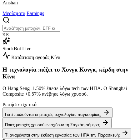
Anshan
Μερίσματα
Earnings
⌘
K
StockBot
Live
Κατάσταση αγοράς
Κίνα
Η τεχνολογία πιέζει το Χονγκ Κονγκ, κέρδη στην
Κίνα
Ο Hang Seng
-1.50%
έπεσε λόγω tech των ΗΠΑ. Ο Shanghai
Composite
+0.57%
ανέβηκε λόγω χρυσού.
Ρωτήστε σχετικά
Γιατί πωλούνται οι μετοχές τεχνολογίας παγκοσμίως;
Ποιες μετοχές χρυσού ενισχύουν τη Σαγκάη σήμερα;
Τι αναμένεται στην έκθεση εργασίας των ΗΠΑ την Παρασκευή;