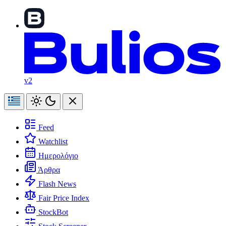
v2
Feed
Watchlist
Ημερολόγιο
Άρθρα
Flash News
Fair Price Index
StockBot