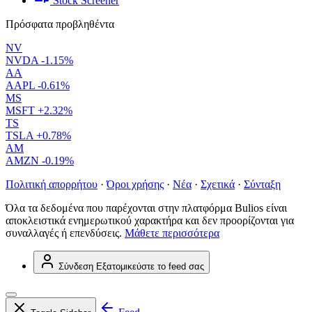
Stock Screener
Πρόσφατα προβληθέντα
NV
NVDA
-1.15%
AA
AAPL
-0.61%
MS
MSFT
+2.32%
TS
TSLA
+0.78%
AM
AMZN
-0.19%
Πολιτική απορρήτου
·
Όροι χρήσης
·
Νέα
·
Σχετικά
·
Σύνταξη
Όλα τα δεδομένα που παρέχονται στην πλατφόρμα Bulios είναι
αποκλειστικά ενημερωτικού χαρακτήρα και δεν προορίζονται για
συναλλαγές ή επενδύσεις.
Μάθετε περισσότερα
Σύνδεση
Εξατομικεύστε το feed σας