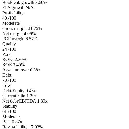
Book val. growth
3.69%
EPS growth
N/A
Profitability
40
/100
Moderate
Gross margin
31.75%
Net margin
4.09%
FCF margin
6.57%
Quality
24
/100
Poor
ROIC
2.30%
ROE
3.45%
Asset turnover
0.38x
Debt
73
/100
Low
Debt/Equity
0.43x
Current ratio
1.29x
Net debt/EBITDA
1.89x
Stability
61
/100
Moderate
Beta
0.87x
Rev. volatility
17.93%