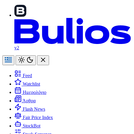
v2
Feed
Watchlist
Ημερολόγιο
Άρθρα
Flash News
Fair Price Index
StockBot