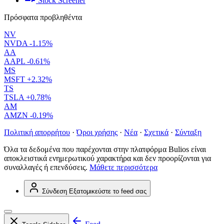
Stock Screener
Πρόσφατα προβληθέντα
NV
NVDA
-1.15%
AA
AAPL
-0.61%
MS
MSFT
+2.32%
TS
TSLA
+0.78%
AM
AMZN
-0.19%
Πολιτική απορρήτου
·
Όροι χρήσης
·
Νέα
·
Σχετικά
·
Σύνταξη
Όλα τα δεδομένα που παρέχονται στην πλατφόρμα Bulios είναι
αποκλειστικά ενημερωτικού χαρακτήρα και δεν προορίζονται για
συναλλαγές ή επενδύσεις.
Μάθετε περισσότερα
Σύνδεση
Εξατομικεύστε το feed σας