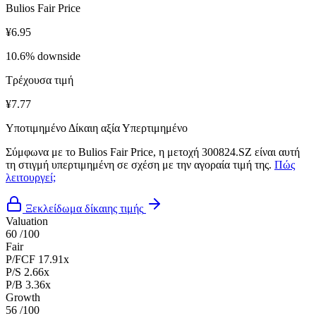
Bulios Fair Price
¥6.95
10.6% downside
Τρέχουσα τιμή
¥7.77
Υποτιμημένο
Δίκαιη αξία
Υπερτιμημένο
Σύμφωνα με το Bulios Fair Price, η μετοχή 300824.SZ είναι αυτή
τη στιγμή υπερτιμημένη σε σχέση με την αγοραία τιμή της.
Πώς
λειτουργεί;
Ξεκλείδωμα δίκαιης τιμής
Valuation
60
/100
Fair
P/FCF
17.91x
P/S
2.66x
P/B
3.36x
Growth
56
/100