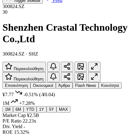
Feed
Toggle Sidebar
300824.SZ
30
Shenzhen Crastal Technology
Co.,Ltd
300824.SZ · SHZ
Παρακολούθηση
Παρακολούθηση
Επισκόπηση
Οικονομικά
Άρθρα
Flash News
Κοινότητα
¥7.77
-0.51%
(-¥0.04)
1M
+7.28%
1M
6M
YTD
1Y
5Y
MAX
Market Cap
¥2.5B
P/E Ratio
22.23x
Div. Yield
-
ROE
15.32%