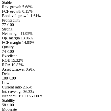
Stable
Rev. growth
5.68%
FCF growth
0.15%
Book val. growth
1.61%
Profitability
77
/100
Strong
Net margin
11.95%
Op. margin
13.06%
FCF margin
14.83%
Quality
74
/100
Excellent
ROE
15.32%
ROA
10.83%
Asset turnover
0.91x
Debt
100
/100
Low
Current ratio
2.65x
Int. coverage
36.33x
Net debt/EBITDA
-1.06x
Stability
58
/100
Moderate