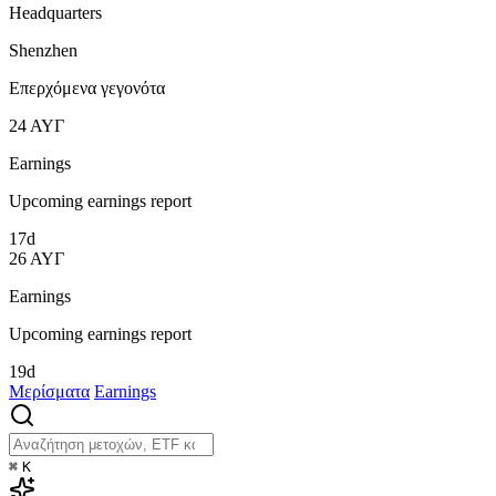
Headquarters
Shenzhen
Επερχόμενα γεγονότα
24
ΑΥΓ
Earnings
Upcoming earnings report
17d
26
ΑΥΓ
Earnings
Upcoming earnings report
19d
Μερίσματα
Earnings
⌘
K