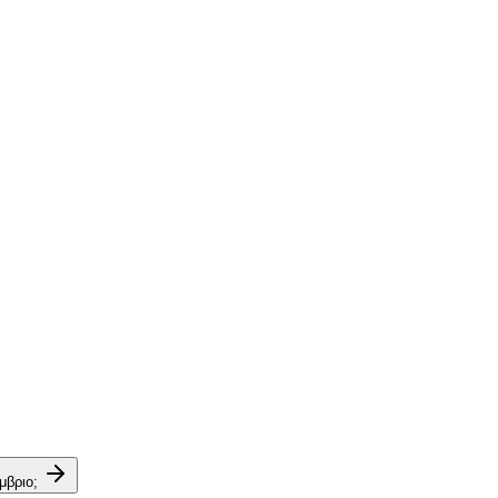
μβριο;