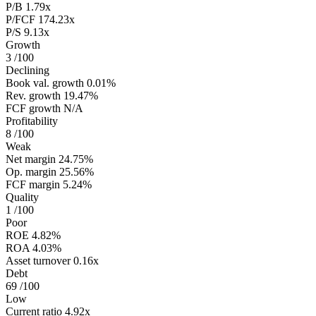
P/B
1.79x
P/FCF
174.23x
P/S
9.13x
Growth
3
/100
Declining
Book val. growth
0.01%
Rev. growth
19.47%
FCF growth
N/A
Profitability
8
/100
Weak
Net margin
24.75%
Op. margin
25.56%
FCF margin
5.24%
Quality
1
/100
Poor
ROE
4.82%
ROA
4.03%
Asset turnover
0.16x
Debt
69
/100
Low
Current ratio
4.92x