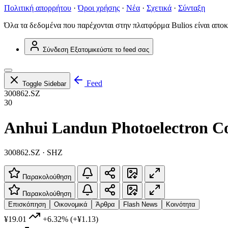
Πολιτική απορρήτου
·
Όροι χρήσης
·
Νέα
·
Σχετικά
·
Σύνταξη
Όλα τα δεδομένα που παρέχονται στην πλατφόρμα Bulios είναι αποκ
Σύνδεση
Εξατομικεύστε το feed σας
Feed
Toggle Sidebar
300862.SZ
30
Anhui Landun Photoelectron Co
300862.SZ · SHZ
Παρακολούθηση
Παρακολούθηση
Επισκόπηση
Οικονομικά
Άρθρα
Flash News
Κοινότητα
¥19.01
+6.32%
(+¥1.13)