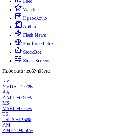
Feed
Watchlist
Ημερολόγιο
Άρθρα
Flash News
Fair Price Index
StockBot
Stock Screener
Πρόσφατα προβληθέντα
NV
NVDA
+1.09%
AA
AAPL
+0.60%
MS
MSFT
+0.16%
TS
TSLA
+1.94%
AM
AMZN
+0.59%