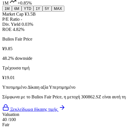
1M
+0.85%
1M
6M
YTD
1Y
5Y
MAX
Market Cap
¥3.5B
P/E Ratio
-
Div. Yield
0.03%
ROE
4.82%
Bulios Fair Price
¥9.85
48.2% downside
Τρέχουσα τιμή
¥19.01
Υποτιμημένο
Δίκαιη αξία
Υπερτιμημένο
Σύμφωνα με το Bulios Fair Price, η μετοχή 300862.SZ είναι αυτή τη
Ξεκλείδωμα δίκαιης τιμής
Valuation
40
/100
Fair