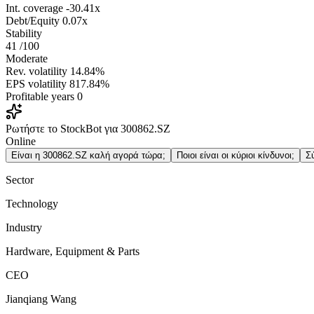
Int. coverage
-30.41x
Debt/Equity
0.07x
Stability
41
/100
Moderate
Rev. volatility
14.84%
EPS volatility
817.84%
Profitable years
0
Ρωτήστε το StockBot για 300862.SZ
Online
Είναι η 300862.SZ καλή αγορά τώρα;
Ποιοι είναι οι κύριοι κίνδυνοι;
Σ
Sector
Technology
Industry
Hardware, Equipment & Parts
CEO
Jianqiang Wang