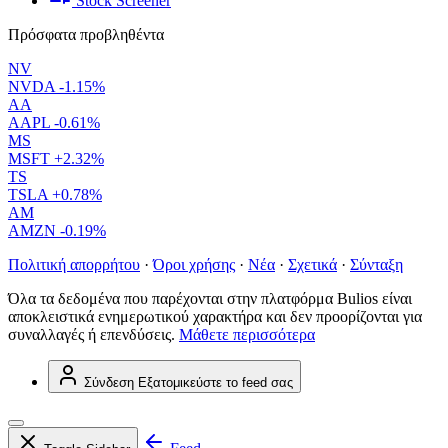
Stock Screener
Πρόσφατα προβληθέντα
NV
NVDA
-1.15%
AA
AAPL
-0.61%
MS
MSFT
+2.32%
TS
TSLA
+0.78%
AM
AMZN
-0.19%
Πολιτική απορρήτου
·
Όροι χρήσης
·
Νέα
·
Σχετικά
·
Σύνταξη
Όλα τα δεδομένα που παρέχονται στην πλατφόρμα Bulios είναι
αποκλειστικά ενημερωτικού χαρακτήρα και δεν προορίζονται για
συναλλαγές ή επενδύσεις.
Μάθετε περισσότερα
Σύνδεση
Εξατομικεύστε το feed σας