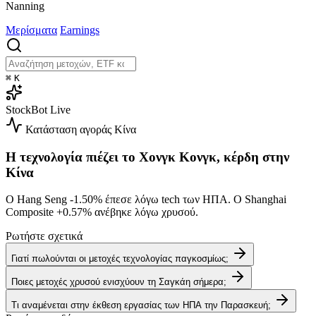
Nanning
Μερίσματα
Earnings
⌘
K
StockBot
Live
Κατάσταση αγοράς
Κίνα
Η τεχνολογία πιέζει το Χονγκ Κονγκ, κέρδη στην
Κίνα
Ο Hang Seng
-1.50%
έπεσε λόγω tech των ΗΠΑ. Ο Shanghai
Composite
+0.57%
ανέβηκε λόγω χρυσού.
Ρωτήστε σχετικά
Γιατί πωλούνται οι μετοχές τεχνολογίας παγκοσμίως;
Ποιες μετοχές χρυσού ενισχύουν τη Σαγκάη σήμερα;
Τι αναμένεται στην έκθεση εργασίας των ΗΠΑ την Παρασκευή;