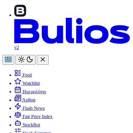
v2
Feed
Watchlist
Ημερολόγιο
Άρθρα
Flash News
Fair Price Index
StockBot