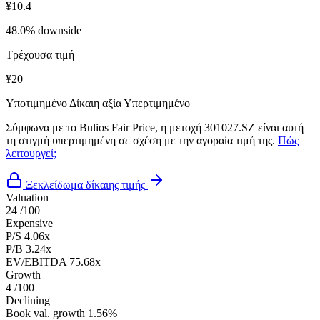
¥10.4
48.0% downside
Τρέχουσα τιμή
¥20
Υποτιμημένο
Δίκαιη αξία
Υπερτιμημένο
Σύμφωνα με το Bulios Fair Price, η μετοχή 301027.SZ είναι αυτή
τη στιγμή υπερτιμημένη σε σχέση με την αγοραία τιμή της.
Πώς
λειτουργεί;
Ξεκλείδωμα δίκαιης τιμής
Valuation
24
/100
Expensive
P/S
4.06x
P/B
3.24x
EV/EBITDA
75.68x
Growth
4
/100
Declining
Book val. growth
1.56%