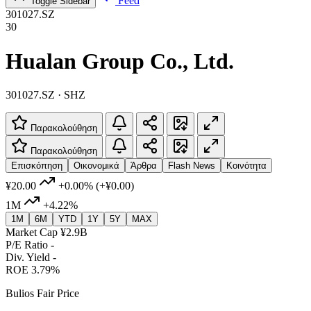
Feed
Toggle Sidebar
301027.SZ
30
Hualan Group Co., Ltd.
301027.SZ · SHZ
Παρακολούθηση
Παρακολούθηση
Επισκόπηση
Οικονομικά
Άρθρα
Flash News
Κοινότητα
¥20.00
+0.00%
(+¥0.00)
1M
+4.22%
1M
6M
YTD
1Y
5Y
MAX
Market Cap
¥2.9B
P/E Ratio
-
Div. Yield
-
ROE
3.79%
Bulios Fair Price