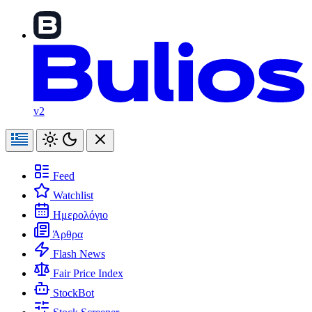
v2
Feed
Watchlist
Ημερολόγιο
Άρθρα
Flash News
Fair Price Index
StockBot