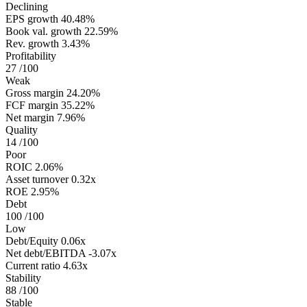
Declining
EPS growth
40.48%
Book val. growth
22.59%
Rev. growth
3.43%
Profitability
27
/100
Weak
Gross margin
24.20%
FCF margin
35.22%
Net margin
7.96%
Quality
14
/100
Poor
ROIC
2.06%
Asset turnover
0.32x
ROE
2.95%
Debt
100
/100
Low
Debt/Equity
0.06x
Net debt/EBITDA
-3.07x
Current ratio
4.63x
Stability
88
/100
Stable