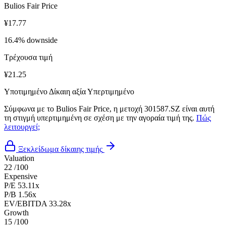
Bulios Fair Price
¥17.77
16.4% downside
Τρέχουσα τιμή
¥21.25
Υποτιμημένο
Δίκαιη αξία
Υπερτιμημένο
Σύμφωνα με το Bulios Fair Price, η μετοχή 301587.SZ είναι αυτή
τη στιγμή υπερτιμημένη σε σχέση με την αγοραία τιμή της.
Πώς
λειτουργεί;
Ξεκλείδωμα δίκαιης τιμής
Valuation
22
/100
Expensive
P/E
53.11x
P/B
1.56x
EV/EBITDA
33.28x
Growth
15
/100