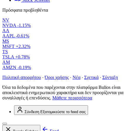
Stock Screener
Πρόσφατα προβληθέντα
NV
NVDA
-1.15%
AA
AAPL
-0.61%
MS
MSFT
+2.32%
TS
TSLA
+0.78%
AM
AMZN
-0.19%
Πολιτική απορρήτου
·
Όροι χρήσης
·
Νέα
·
Σχετικά
·
Σύνταξη
Όλα τα δεδομένα που παρέχονται στην πλατφόρμα Bulios είναι
αποκλειστικά ενημερωτικού χαρακτήρα και δεν προορίζονται για
συναλλαγές ή επενδύσεις.
Μάθετε περισσότερα
Σύνδεση
Εξατομικεύστε το feed σας