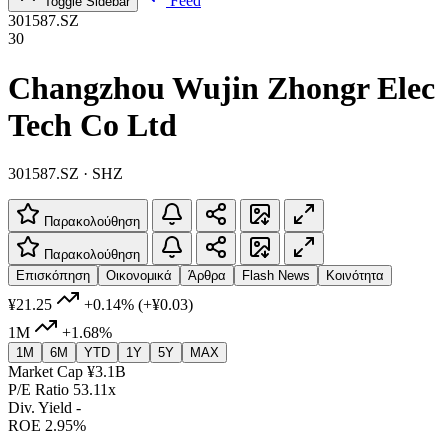
Feed
Toggle Sidebar
301587.SZ
30
Changzhou Wujin Zhongr Elec
Tech Co Ltd
301587.SZ · SHZ
Παρακολούθηση
Παρακολούθηση
Επισκόπηση
Οικονομικά
Άρθρα
Flash News
Κοινότητα
¥21.25
+0.14%
(+¥0.03)
1M
+1.68%
1M
6M
YTD
1Y
5Y
MAX
Market Cap
¥3.1B
P/E Ratio
53.11x
Div. Yield
-
ROE
2.95%