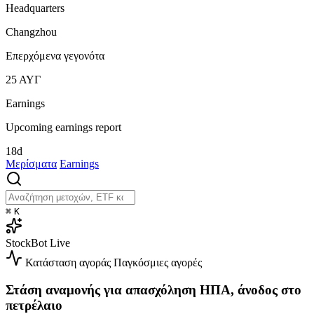
Headquarters
Changzhou
Επερχόμενα γεγονότα
25
ΑΥΓ
Earnings
Upcoming earnings report
18d
Μερίσματα
Earnings
⌘
K
StockBot
Live
Κατάσταση αγοράς
Παγκόσμιες αγορές
Στάση αναμονής για απασχόληση ΗΠΑ, άνοδος στο
πετρέλαιο