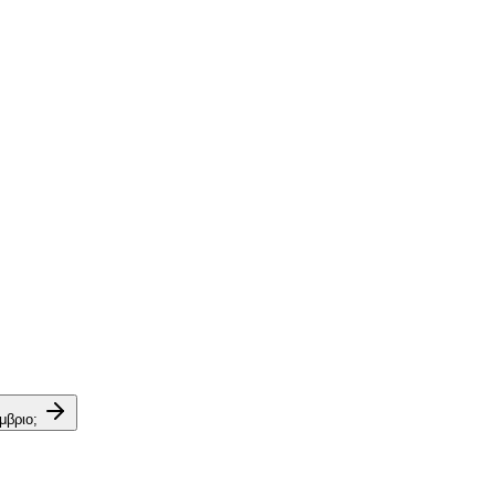
μβριο;