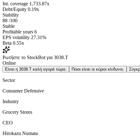
Int. coverage
1,733.87x
Debt/Equity
0.19x
Stability
88
/100
Stable
Profitable years
6
EPS volatility
27.31%
Beta
0.55x
Ρωτήστε το StockBot για 3038.T
Online
Είναι η 3038.T καλή αγορά τώρα;
Ποιοι είναι οι κύριοι κίνδυνοι;
Σύγκρ
Sector
Consumer Defensive
Industry
Grocery Stores
CEO
Hirokazu Numata