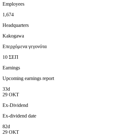
Employees
1,674
Headquarters
Kakogawa
Επερχόμενα γεγονότα
10
ΣΕΠ
Earnings
Upcoming earnings report
33d
29
ΟΚΤ
Ex-Dividend
Ex-dividend date
82d
29
ΟΚΤ