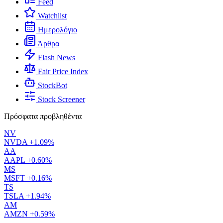
Feed
Watchlist
Ημερολόγιο
Άρθρα
Flash News
Fair Price Index
StockBot
Stock Screener
Πρόσφατα προβληθέντα
NV
NVDA
+1.09%
AA
AAPL
+0.60%
MS
MSFT
+0.16%
TS
TSLA
+1.94%
AM
AMZN
+0.59%