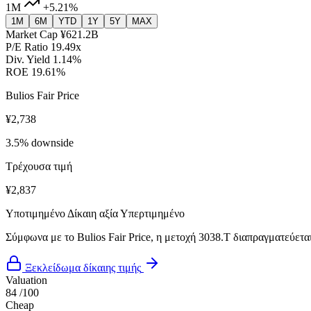
1M
+5.21%
1M
6M
YTD
1Y
5Y
MAX
Market Cap
¥621.2B
P/E Ratio
19.49x
Div. Yield
1.14%
ROE
19.61%
Bulios Fair Price
¥2,738
3.5% downside
Τρέχουσα τιμή
¥2,837
Υποτιμημένο
Δίκαιη αξία
Υπερτιμημένο
Σύμφωνα με το Bulios Fair Price, η μετοχή 3038.T διαπραγματεύεται
Ξεκλείδωμα δίκαιης τιμής
Valuation
84
/100
Cheap