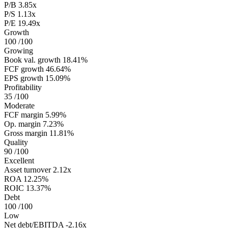
P/B
3.85x
P/S
1.13x
P/E
19.49x
Growth
100
/100
Growing
Book val. growth
18.41%
FCF growth
46.64%
EPS growth
15.09%
Profitability
35
/100
Moderate
FCF margin
5.99%
Op. margin
7.23%
Gross margin
11.81%
Quality
90
/100
Excellent
Asset turnover
2.12x
ROA
12.25%
ROIC
13.37%
Debt
100
/100
Low
Net debt/EBITDA
-2.16x