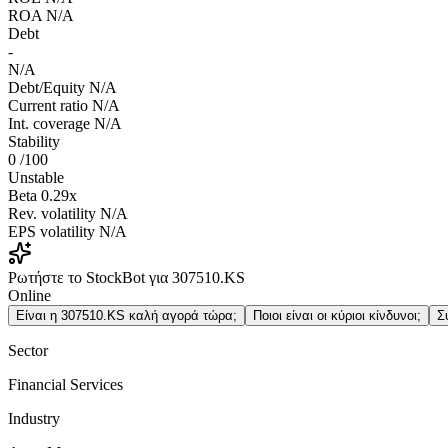
ROA
N/A
Debt
-
N/A
Debt/Equity
N/A
Current ratio
N/A
Int. coverage
N/A
Stability
0
/100
Unstable
Beta
0.29x
Rev. volatility
N/A
EPS volatility
N/A
Ρωτήστε το StockBot για 307510.KS
Online
Είναι η 307510.KS καλή αγορά τώρα;
Ποιοι είναι οι κύριοι κίνδυνοι;
Σ
Sector
Financial Services
Industry