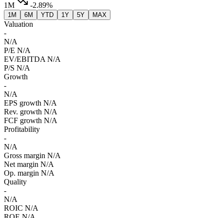
1M
-2.89%
1M
6M
YTD
1Y
5Y
MAX
Valuation
-
N/A
P/E
N/A
EV/EBITDA
N/A
P/S
N/A
Growth
-
N/A
EPS growth
N/A
Rev. growth
N/A
FCF growth
N/A
Profitability
-
N/A
Gross margin
N/A
Net margin
N/A
Op. margin
N/A
Quality
-
N/A
ROIC
N/A
ROE
N/A