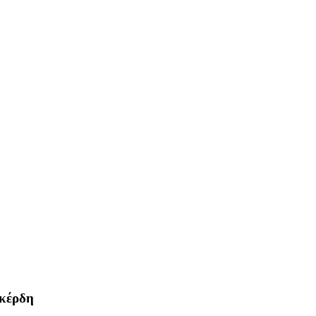
 κέρδη