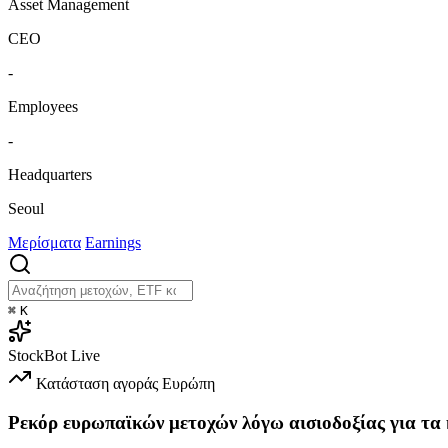
Asset Management
CEO
-
Employees
-
Headquarters
Seoul
Μερίσματα
Earnings
⌘
K
StockBot
Live
Κατάσταση αγοράς
Ευρώπη
Ρεκόρ ευρωπαϊκών μετοχών λόγω αισιοδοξίας για τα