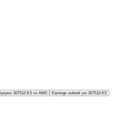
ύγκρινε 307510.KS vs AMD
Earnings outlook για 307510.KS