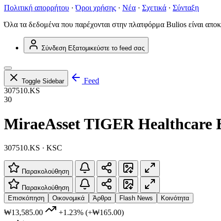
Πολιτική απορρήτου
·
Όροι χρήσης
·
Νέα
·
Σχετικά
·
Σύνταξη
Όλα τα δεδομένα που παρέχονται στην πλατφόρμα Bulios είναι αποκ
Σύνδεση
Εξατομικεύστε το feed σας
Feed
Toggle Sidebar
307510.KS
30
MiraeAsset TIGER Healthcare
307510.KS · KSC
Παρακολούθηση
Παρακολούθηση
Επισκόπηση
Οικονομικά
Άρθρα
Flash News
Κοινότητα
₩13,585.00
+1.23%
(+₩165.00)