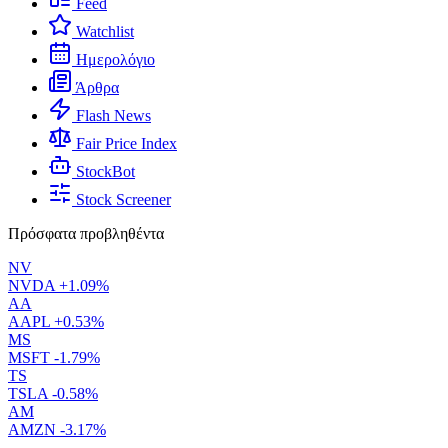
Feed
Watchlist
Ημερολόγιο
Άρθρα
Flash News
Fair Price Index
StockBot
Stock Screener
Πρόσφατα προβληθέντα
NV
NVDA
+1.09%
AA
AAPL
+0.53%
MS
MSFT
-1.79%
TS
TSLA
-0.58%
AM
AMZN
-3.17%