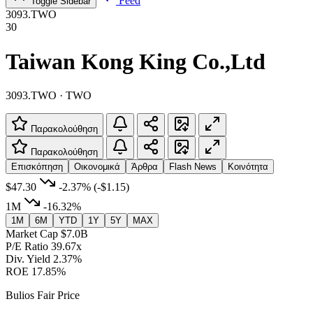
Feed
Toggle Sidebar
3093.TWO
30
Taiwan Kong King Co.,Ltd
3093.TWO · TWO
Παρακολούθηση
Παρακολούθηση
Επισκόπηση
Οικονομικά
Άρθρα
Flash News
Κοινότητα
$47.30
-2.37%
(-$1.15)
1M
-16.32%
1M
6M
YTD
1Y
5Y
MAX
Market Cap
$7.0B
P/E Ratio
39.67x
Div. Yield
2.37%
ROE
17.85%
Bulios Fair Price