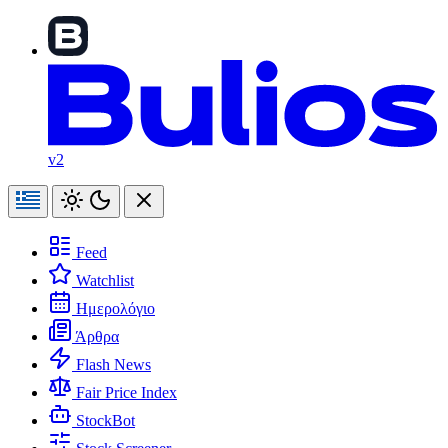
v2
Feed
Watchlist
Ημερολόγιο
Άρθρα
Flash News
Fair Price Index
StockBot