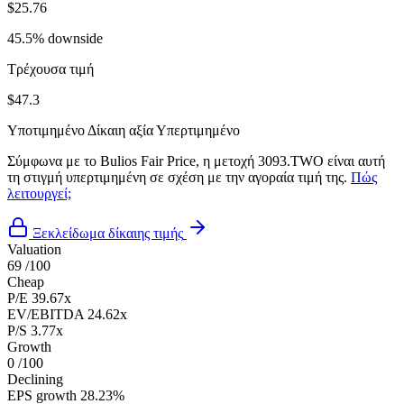
$25.76
45.5% downside
Τρέχουσα τιμή
$47.3
Υποτιμημένο
Δίκαιη αξία
Υπερτιμημένο
Σύμφωνα με το Bulios Fair Price, η μετοχή 3093.TWO είναι αυτή
τη στιγμή υπερτιμημένη σε σχέση με την αγοραία τιμή της.
Πώς
λειτουργεί;
Ξεκλείδωμα δίκαιης τιμής
Valuation
69
/100
Cheap
P/E
39.67x
EV/EBITDA
24.62x
P/S
3.77x
Growth
0
/100
Declining
EPS growth
28.23%