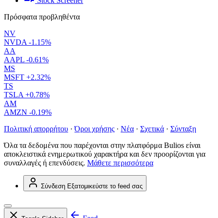
Stock Screener
Πρόσφατα προβληθέντα
NV
NVDA
-1.15%
AA
AAPL
-0.61%
MS
MSFT
+2.32%
TS
TSLA
+0.78%
AM
AMZN
-0.19%
Πολιτική απορρήτου
·
Όροι χρήσης
·
Νέα
·
Σχετικά
·
Σύνταξη
Όλα τα δεδομένα που παρέχονται στην πλατφόρμα Bulios είναι
αποκλειστικά ενημερωτικού χαρακτήρα και δεν προορίζονται για
συναλλαγές ή επενδύσεις.
Μάθετε περισσότερα
Σύνδεση
Εξατομικεύστε το feed σας