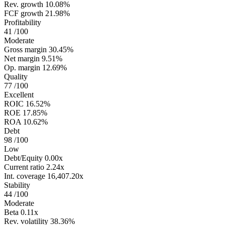
Rev. growth
10.08%
FCF growth
21.98%
Profitability
41
/100
Moderate
Gross margin
30.45%
Net margin
9.51%
Op. margin
12.69%
Quality
77
/100
Excellent
ROIC
16.52%
ROE
17.85%
ROA
10.62%
Debt
98
/100
Low
Debt/Equity
0.00x
Current ratio
2.24x
Int. coverage
16,407.20x
Stability
44
/100
Moderate
Beta
0.11x
Rev. volatility
38.36%