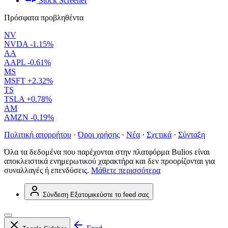
Stock Screener
Πρόσφατα προβληθέντα
NV
NVDA
-1.15%
AA
AAPL
-0.61%
MS
MSFT
+2.32%
TS
TSLA
+0.78%
AM
AMZN
-0.19%
Πολιτική απορρήτου
·
Όροι χρήσης
·
Νέα
·
Σχετικά
·
Σύνταξη
Όλα τα δεδομένα που παρέχονται στην πλατφόρμα Bulios είναι
αποκλειστικά ενημερωτικού χαρακτήρα και δεν προορίζονται για
συναλλαγές ή επενδύσεις.
Μάθετε περισσότερα
Σύνδεση
Εξατομικεύστε το feed σας