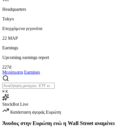
Headquarters
Tokyo
Επερχόμενα γεγονότα
22
ΜΑΡ
Earnings
Upcoming earnings report
227d
Μερίσματα
Earnings
⌘
K
StockBot
Live
Κατάσταση αγοράς
Ευρώπη
Άνοδος στην Ευρώπη ενώ η Wall Street αναμένει