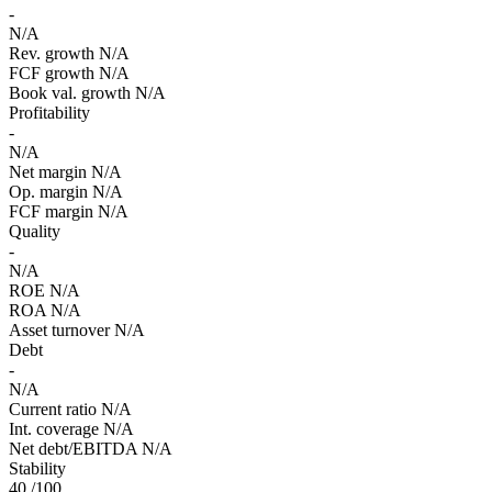
-
N/A
Rev. growth
N/A
FCF growth
N/A
Book val. growth
N/A
Profitability
-
N/A
Net margin
N/A
Op. margin
N/A
FCF margin
N/A
Quality
-
N/A
ROE
N/A
ROA
N/A
Asset turnover
N/A
Debt
-
N/A
Current ratio
N/A
Int. coverage
N/A
Net debt/EBITDA
N/A
Stability
40
/100