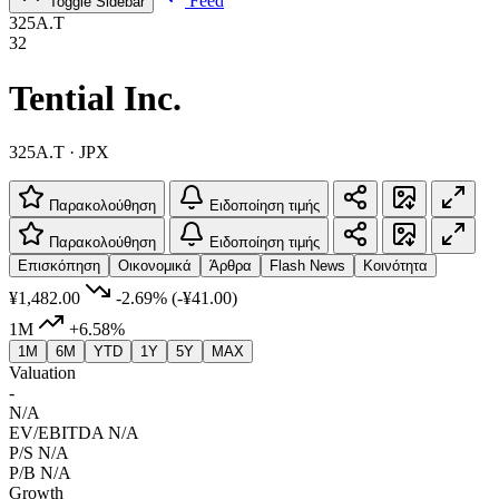
Feed
Toggle Sidebar
325A.T
32
Tential Inc.
325A.T · JPX
Παρακολούθηση
Ειδοποίηση τιμής
Παρακολούθηση
Ειδοποίηση τιμής
Επισκόπηση
Οικονομικά
Άρθρα
Flash News
Κοινότητα
¥1,482.00
-2.69%
(-¥41.00)
1M
+6.58%
1M
6M
YTD
1Y
5Y
MAX
Valuation
-
N/A
EV/EBITDA
N/A
P/S
N/A
P/B
N/A
Growth