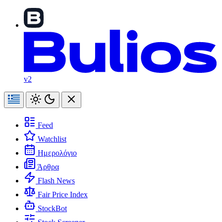
v2
Feed
Watchlist
Ημερολόγιο
Άρθρα
Flash News
Fair Price Index
StockBot