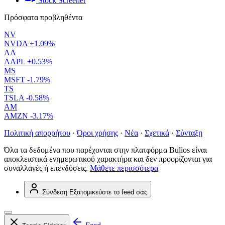
Stock Screener
Πρόσφατα προβληθέντα
NV
NVDA
+1.09%
AA
AAPL
+0.53%
MS
MSFT
-1.79%
TS
TSLA
-0.58%
AM
AMZN
-3.17%
Πολιτική απορρήτου
·
Όροι χρήσης
·
Νέα
·
Σχετικά
·
Σύνταξη
Όλα τα δεδομένα που παρέχονται στην πλατφόρμα Bulios είναι
αποκλειστικά ενημερωτικού χαρακτήρα και δεν προορίζονται για
συναλλαγές ή επενδύσεις.
Μάθετε περισσότερα
Σύνδεση
Εξατομικεύστε το feed σας