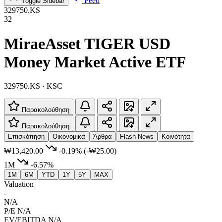
Feed
Toggle Sidebar
329750.KS
32
MiraeAsset TIGER USD
Money Market Active ETF
329750.KS · KSC
Παρακολούθηση
Παρακολούθηση
Επισκόπηση
Οικονομικά
Άρθρα
Flash News
Κοινότητα
₩13,420.00
-0.19%
(-₩25.00)
1M
-6.57%
1M
6M
YTD
1Y
5Y
MAX
Valuation
-
N/A
P/E
N/A
EV/EBITDA
N/A