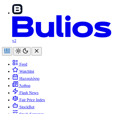
v2
Feed
Watchlist
Ημερολόγιο
Άρθρα
Flash News
Fair Price Index
StockBot