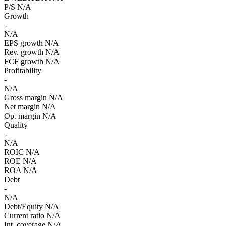
P/S
N/A
Growth
-
N/A
EPS growth
N/A
Rev. growth
N/A
FCF growth
N/A
Profitability
-
N/A
Gross margin
N/A
Net margin
N/A
Op. margin
N/A
Quality
-
N/A
ROIC
N/A
ROE
N/A
ROA
N/A
Debt
-
N/A
Debt/Equity
N/A
Current ratio
N/A
Int. coverage
N/A