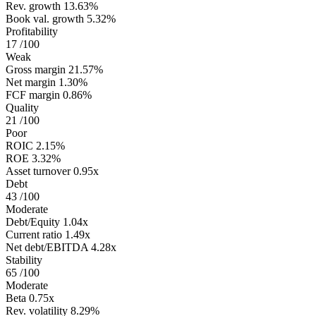
Rev. growth
13.63%
Book val. growth
5.32%
Profitability
17
/100
Weak
Gross margin
21.57%
Net margin
1.30%
FCF margin
0.86%
Quality
21
/100
Poor
ROIC
2.15%
ROE
3.32%
Asset turnover
0.95x
Debt
43
/100
Moderate
Debt/Equity
1.04x
Current ratio
1.49x
Net debt/EBITDA
4.28x
Stability
65
/100
Moderate
Beta
0.75x
Rev. volatility
8.29%