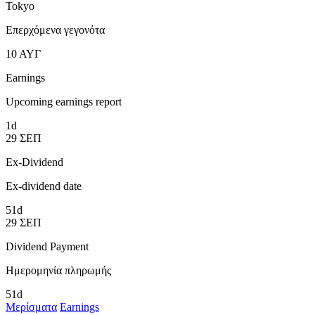
Tokyo
Επερχόμενα γεγονότα
10
ΑΥΓ
Earnings
Upcoming earnings report
1d
29
ΣΕΠ
Ex-Dividend
Ex-dividend date
51d
29
ΣΕΠ
Dividend Payment
Ημερομηνία πληρωμής
51d
Μερίσματα
Earnings