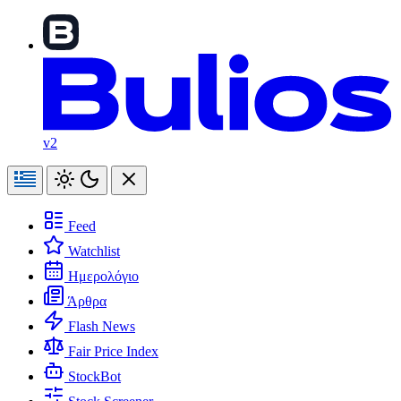
v2
Feed
Watchlist
Ημερολόγιο
Άρθρα
Flash News
Fair Price Index
StockBot