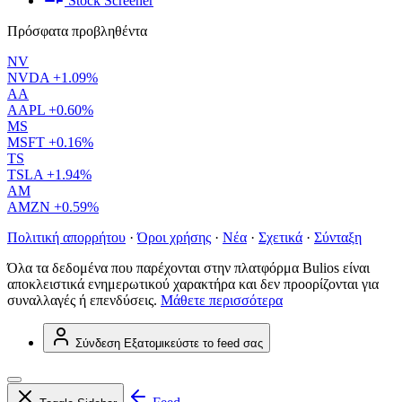
Stock Screener
Πρόσφατα προβληθέντα
NV
NVDA
+1.09%
AA
AAPL
+0.60%
MS
MSFT
+0.16%
TS
TSLA
+1.94%
AM
AMZN
+0.59%
Πολιτική απορρήτου
·
Όροι χρήσης
·
Νέα
·
Σχετικά
·
Σύνταξη
Όλα τα δεδομένα που παρέχονται στην πλατφόρμα Bulios είναι
αποκλειστικά ενημερωτικού χαρακτήρα και δεν προορίζονται για
συναλλαγές ή επενδύσεις.
Μάθετε περισσότερα
Σύνδεση
Εξατομικεύστε το feed σας