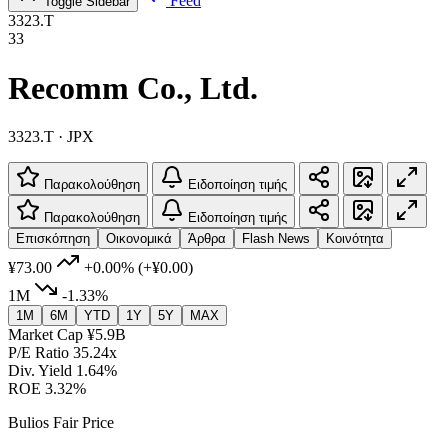
Feed
Toggle Sidebar
3323.T
33
Recomm Co., Ltd.
3323.T · JPX
Παρακολούθηση
Ειδοποίηση τιμής
Παρακολούθηση
Ειδοποίηση τιμής
Επισκόπηση
Οικονομικά
Άρθρα
Flash News
Κοινότητα
¥73.00
+0.00%
(+¥0.00)
1M
-1.33%
1M
6M
YTD
1Y
5Y
MAX
Market Cap
¥5.9B
P/E Ratio
35.24x
Div. Yield
1.64%
ROE
3.32%
Bulios Fair Price