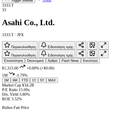
Feed
Toggle Sidebar
3333.T
33
Asahi Co., Ltd.
3333.T · JPX
Παρακολούθηση
Ειδοποίηση τιμής
Παρακολούθηση
Ειδοποίηση τιμής
Επισκόπηση
Οικονομικά
Άρθρα
Flash News
Κοινότητα
¥1,315.00
+0.00%
(+¥0.00)
1M
-1.79%
1M
6M
YTD
1Y
5Y
MAX
Market Cap
¥34.2B
P/E Ratio
15.09x
Div. Yield
3.80%
ROE
5.52%
Bulios Fair Price