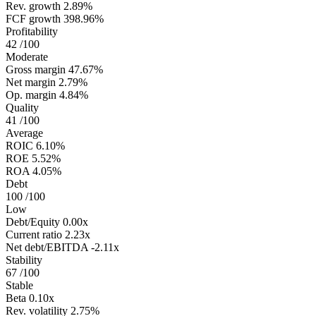
Rev. growth
2.89%
FCF growth
398.96%
Profitability
42
/100
Moderate
Gross margin
47.67%
Net margin
2.79%
Op. margin
4.84%
Quality
41
/100
Average
ROIC
6.10%
ROE
5.52%
ROA
4.05%
Debt
100
/100
Low
Debt/Equity
0.00x
Current ratio
2.23x
Net debt/EBITDA
-2.11x
Stability
67
/100
Stable
Beta
0.10x
Rev. volatility
2.75%