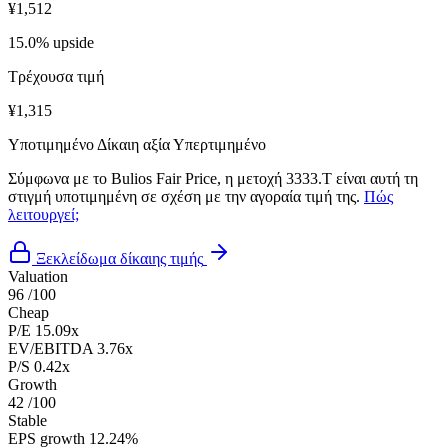
¥1,512
15.0% upside
Τρέχουσα τιμή
¥1,315
Υποτιμημένο
Δίκαιη αξία
Υπερτιμημένο
Σύμφωνα με το Bulios Fair Price, η μετοχή 3333.T είναι αυτή τη
στιγμή υποτιμημένη σε σχέση με την αγοραία τιμή της.
Πώς
λειτουργεί;
Ξεκλείδωμα δίκαιης τιμής
Valuation
96
/100
Cheap
P/E
15.09x
EV/EBITDA
3.76x
P/S
0.42x
Growth
42
/100
Stable
EPS growth
12.24%