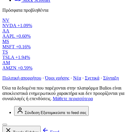
Stock Screener
Πρόσφατα προβληθέντα
NV
NVDA
+1.09%
AA
AAPL
+0.60%
MS
MSFT
+0.16%
TS
TSLA
+1.94%
AM
AMZN
+0.59%
Πολιτική απορρήτου
·
Όροι χρήσης
·
Νέα
·
Σχετικά
·
Σύνταξη
Όλα τα δεδομένα που παρέχονται στην πλατφόρμα Bulios είναι
αποκλειστικά ενημερωτικού χαρακτήρα και δεν προορίζονται για
συναλλαγές ή επενδύσεις.
Μάθετε περισσότερα
Σύνδεση
Εξατομικεύστε το feed σας