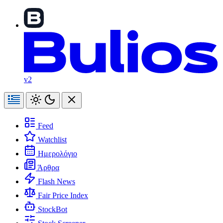
v2
Feed
Watchlist
Ημερολόγιο
Άρθρα
Flash News
Fair Price Index
StockBot