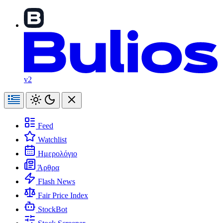
v2
Feed
Watchlist
Ημερολόγιο
Άρθρα
Flash News
Fair Price Index
StockBot