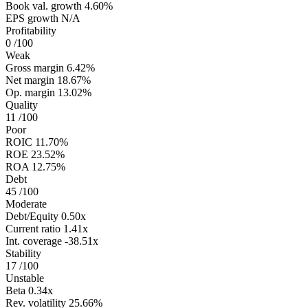
Book val. growth
4.60%
EPS growth
N/A
Profitability
0
/100
Weak
Gross margin
6.42%
Net margin
18.67%
Op. margin
13.02%
Quality
11
/100
Poor
ROIC
11.70%
ROE
23.52%
ROA
12.75%
Debt
45
/100
Moderate
Debt/Equity
0.50x
Current ratio
1.41x
Int. coverage
-38.51x
Stability
17
/100
Unstable
Beta
0.34x
Rev. volatility
25.66%