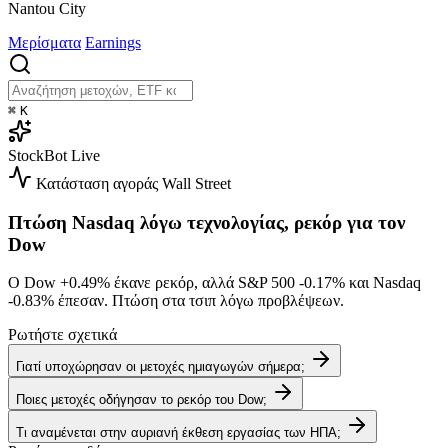
Nantou City
Μερίσματα
Earnings
⌘
K
StockBot
Live
Κατάσταση αγοράς
Wall Street
Πτώση Nasdaq λόγω τεχνολογίας, ρεκόρ για τον
Dow
Ο Dow
+0.49%
έκανε ρεκόρ, αλλά S&P 500
-0.17%
και Nasdaq
-0.83%
έπεσαν. Πτώση στα τσιπ λόγω προβλέψεων.
Ρωτήστε σχετικά
Γιατί υποχώρησαν οι μετοχές ημιαγωγών σήμερα;
Ποιες μετοχές οδήγησαν το ρεκόρ του Dow;
Τι αναμένεται στην αυριανή έκθεση εργασίας των ΗΠΑ;