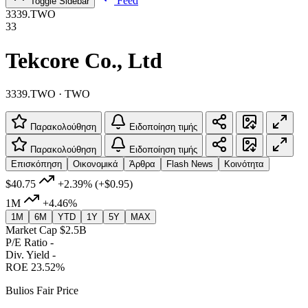
Feed
Toggle Sidebar
3339.TWO
33
Tekcore Co., Ltd
3339.TWO · TWO
Παρακολούθηση
Ειδοποίηση τιμής
Παρακολούθηση
Ειδοποίηση τιμής
Επισκόπηση
Οικονομικά
Άρθρα
Flash News
Κοινότητα
$40.75
+2.39%
(+$0.95)
1M
+4.46%
1M
6M
YTD
1Y
5Y
MAX
Market Cap
$2.5B
P/E Ratio
-
Div. Yield
-
ROE
23.52%
Bulios Fair Price