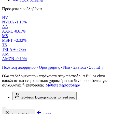
Stock Screener
Πρόσφατα προβληθέντα
NV
NVDA
-1.15%
AA
AAPL
-0.61%
MS
MSFT
+2.32%
TS
TSLA
+0.78%
AM
AMZN
-0.19%
Πολιτική απορρήτου
·
Όροι χρήσης
·
Νέα
·
Σχετικά
·
Σύνταξη
Όλα τα δεδομένα που παρέχονται στην πλατφόρμα Bulios είναι
αποκλειστικά ενημερωτικού χαρακτήρα και δεν προορίζονται για
συναλλαγές ή επενδύσεις.
Μάθετε περισσότερα
Σύνδεση
Εξατομικεύστε το feed σας