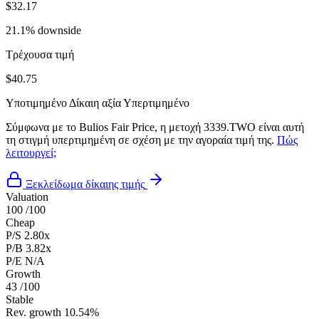
$32.17
21.1% downside
Τρέχουσα τιμή
$40.75
Υποτιμημένο
Δίκαιη αξία
Υπερτιμημένο
Σύμφωνα με το Bulios Fair Price, η μετοχή 3339.TWO είναι αυτή
τη στιγμή υπερτιμημένη σε σχέση με την αγοραία τιμή της.
Πώς
λειτουργεί;
Ξεκλείδωμα δίκαιης τιμής
Valuation
100
/100
Cheap
P/S
2.80x
P/B
3.82x
P/E
N/A
Growth
43
/100
Stable
Rev. growth
10.54%