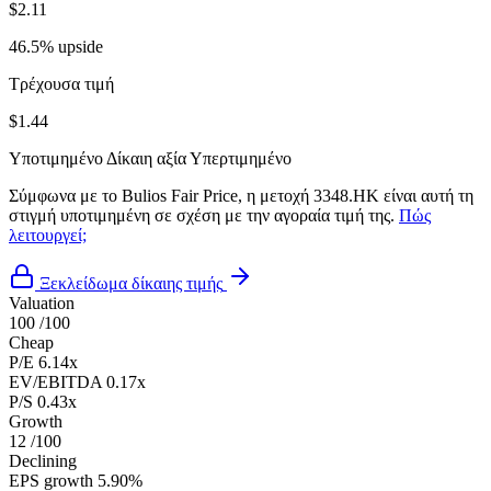
$2.11
46.5% upside
Τρέχουσα τιμή
$1.44
Υποτιμημένο
Δίκαιη αξία
Υπερτιμημένο
Σύμφωνα με το Bulios Fair Price, η μετοχή 3348.HK είναι αυτή τη
στιγμή υποτιμημένη σε σχέση με την αγοραία τιμή της.
Πώς
λειτουργεί;
Ξεκλείδωμα δίκαιης τιμής
Valuation
100
/100
Cheap
P/E
6.14x
EV/EBITDA
0.17x
P/S
0.43x
Growth
12
/100
Declining
EPS growth
5.90%