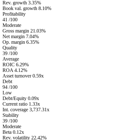
Rev. growth
3.35%
Book val. growth
8.10%
Profitability
41
/100
Moderate
Gross margin
21.03%
Net margin
7.04%
Op. margin
6.35%
Quality
39
/100
Average
ROIC
6.29%
ROA
4.12%
Asset turnover
0.59x
Debt
94
/100
Low
Debt/Equity
0.09x
Current ratio
1.33x
Int. coverage
3,737.31x
Stability
39
/100
Moderate
Beta
0.12x
Rev. volatility
22.42%