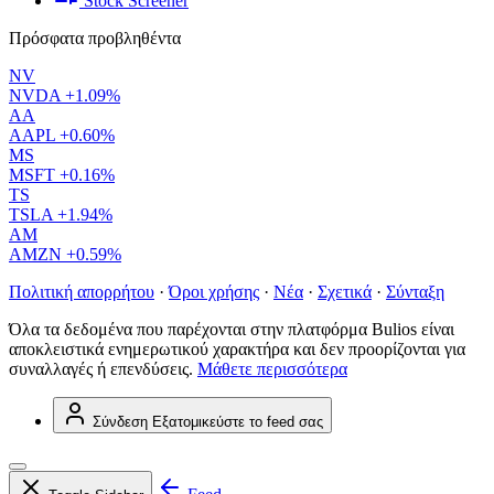
Stock Screener
Πρόσφατα προβληθέντα
NV
NVDA
+1.09%
AA
AAPL
+0.60%
MS
MSFT
+0.16%
TS
TSLA
+1.94%
AM
AMZN
+0.59%
Πολιτική απορρήτου
·
Όροι χρήσης
·
Νέα
·
Σχετικά
·
Σύνταξη
Όλα τα δεδομένα που παρέχονται στην πλατφόρμα Bulios είναι
αποκλειστικά ενημερωτικού χαρακτήρα και δεν προορίζονται για
συναλλαγές ή επενδύσεις.
Μάθετε περισσότερα
Σύνδεση
Εξατομικεύστε το feed σας