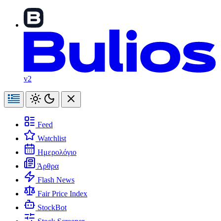
v2
Feed
Watchlist
Ημερολόγιο
Άρθρα
Flash News
Fair Price Index
StockBot