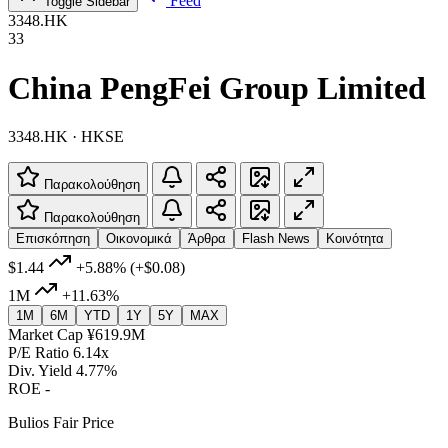
Feed
Toggle Sidebar
3348.HK
33
China PengFei Group Limited
3348.HK · HKSE
Παρακολούθηση
Παρακολούθηση
Επισκόπηση
Οικονομικά
Άρθρα
Flash News
Κοινότητα
$1.44
+5.88%
(+$0.08)
1M
+11.63%
1M
6M
YTD
1Y
5Y
MAX
Market Cap
¥619.9M
P/E Ratio
6.14x
Div. Yield
4.77%
ROE
-
Bulios Fair Price