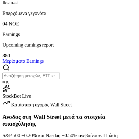
Iksan-si
Επερχόμενα γεγονότα
04
ΝΟΕ
Earnings
Upcoming earnings report
88d
Μερίσματα
Earnings
⌘
K
StockBot
Live
Κατάσταση αγοράς
Wall Street
Άνοδος στη Wall Street μετά τα στοιχεία
απασχόλησης
S&P 500
+0.20%
και Nasdaq
+0.50%
ανεβαίνουν. Πτώση