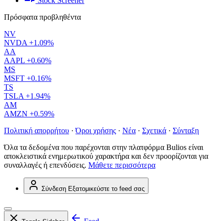
Stock Screener
Πρόσφατα προβληθέντα
NV
NVDA
+1.09%
AA
AAPL
+0.60%
MS
MSFT
+0.16%
TS
TSLA
+1.94%
AM
AMZN
+0.59%
Πολιτική απορρήτου
·
Όροι χρήσης
·
Νέα
·
Σχετικά
·
Σύνταξη
Όλα τα δεδομένα που παρέχονται στην πλατφόρμα Bulios είναι
αποκλειστικά ενημερωτικού χαρακτήρα και δεν προορίζονται για
συναλλαγές ή επενδύσεις.
Μάθετε περισσότερα
Σύνδεση
Εξατομικεύστε το feed σας