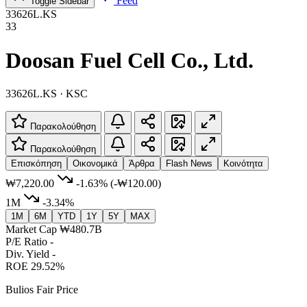
Feed
Toggle Sidebar
33626L.KS
33
Doosan Fuel Cell Co., Ltd.
33626L.KS · KSC
Παρακολούθηση
Παρακολούθηση
Επισκόπηση
Οικονομικά
Άρθρα
Flash News
Κοινότητα
₩7,220.00
-1.63%
(-₩120.00)
1M
-3.34%
1M
6M
YTD
1Y
5Y
MAX
Market Cap
₩480.7B
P/E Ratio
-
Div. Yield
-
ROE
29.52%
Bulios Fair Price