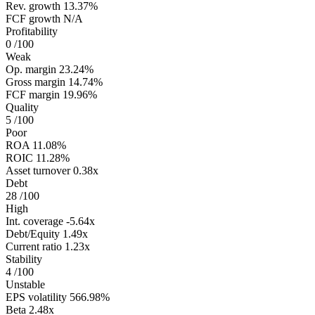
Rev. growth
13.37%
FCF growth
N/A
Profitability
0
/100
Weak
Op. margin
23.24%
Gross margin
14.74%
FCF margin
19.96%
Quality
5
/100
Poor
ROA
11.08%
ROIC
11.28%
Asset turnover
0.38x
Debt
28
/100
High
Int. coverage
-5.64x
Debt/Equity
1.49x
Current ratio
1.23x
Stability
4
/100
Unstable
EPS volatility
566.98%
Beta
2.48x