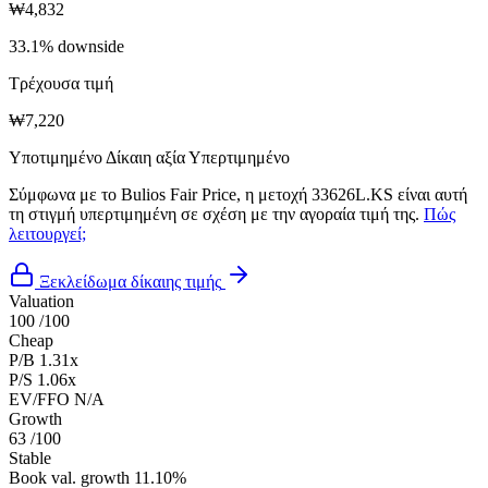
₩4,832
33.1% downside
Τρέχουσα τιμή
₩7,220
Υποτιμημένο
Δίκαιη αξία
Υπερτιμημένο
Σύμφωνα με το Bulios Fair Price, η μετοχή 33626L.KS είναι αυτή
τη στιγμή υπερτιμημένη σε σχέση με την αγοραία τιμή της.
Πώς
λειτουργεί;
Ξεκλείδωμα δίκαιης τιμής
Valuation
100
/100
Cheap
P/B
1.31x
P/S
1.06x
EV/FFO
N/A
Growth
63
/100
Stable
Book val. growth
11.10%