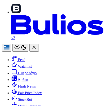
v2
Feed
Watchlist
Ημερολόγιο
Άρθρα
Flash News
Fair Price Index
StockBot