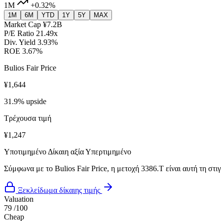
1M
+0.32%
1M
6M
YTD
1Y
5Y
MAX
Market Cap
¥7.2B
P/E Ratio
21.49x
Div. Yield
3.93%
ROE
3.67%
Bulios Fair Price
¥1,644
31.9% upside
Τρέχουσα τιμή
¥1,247
Υποτιμημένο
Δίκαιη αξία
Υπερτιμημένο
Σύμφωνα με το Bulios Fair Price, η μετοχή 3386.T είναι αυτή τη στ
Ξεκλείδωμα δίκαιης τιμής
Valuation
79
/100
Cheap