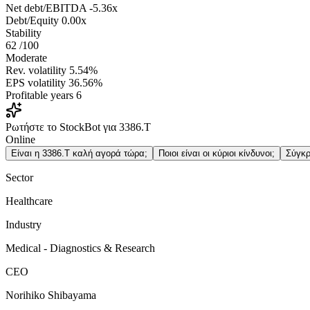
Net debt/EBITDA
-5.36x
Debt/Equity
0.00x
Stability
62
/100
Moderate
Rev. volatility
5.54%
EPS volatility
36.56%
Profitable years
6
Ρωτήστε το StockBot για 3386.T
Online
Είναι η 3386.T καλή αγορά τώρα;
Ποιοι είναι οι κύριοι κίνδυνοι;
Σύγκρ
Sector
Healthcare
Industry
Medical - Diagnostics & Research
CEO
Norihiko Shibayama