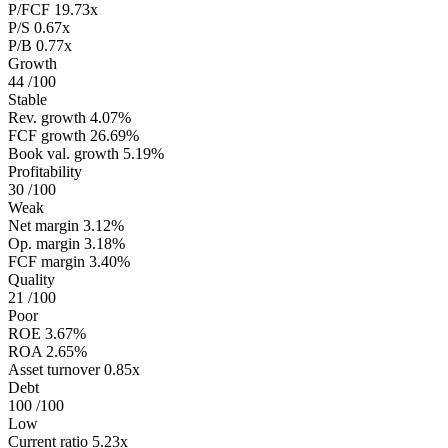
P/FCF
19.73x
P/S
0.67x
P/B
0.77x
Growth
44
/100
Stable
Rev. growth
4.07%
FCF growth
26.69%
Book val. growth
5.19%
Profitability
30
/100
Weak
Net margin
3.12%
Op. margin
3.18%
FCF margin
3.40%
Quality
21
/100
Poor
ROE
3.67%
ROA
2.65%
Asset turnover
0.85x
Debt
100
/100
Low
Current ratio
5.23x