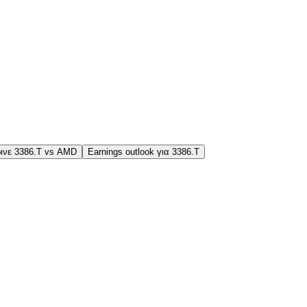
ινε 3386.T vs AMD
Earnings outlook για 3386.T