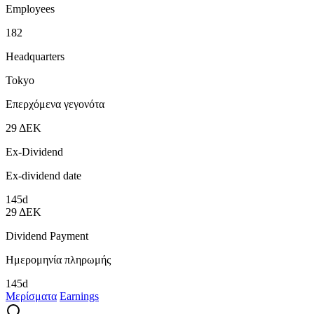
Employees
182
Headquarters
Tokyo
Επερχόμενα γεγονότα
29
ΔΕΚ
Ex-Dividend
Ex-dividend date
145d
29
ΔΕΚ
Dividend Payment
Ημερομηνία πληρωμής
145d
Μερίσματα
Earnings