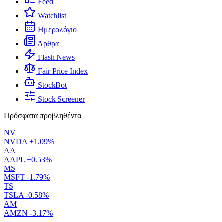
Feed
Watchlist
Ημερολόγιο
Άρθρα
Flash News
Fair Price Index
StockBot
Stock Screener
Πρόσφατα προβληθέντα
NV
NVDA
+1.09%
AA
AAPL
+0.53%
MS
MSFT
-1.79%
TS
TSLA
-0.58%
AM
AMZN
-3.17%