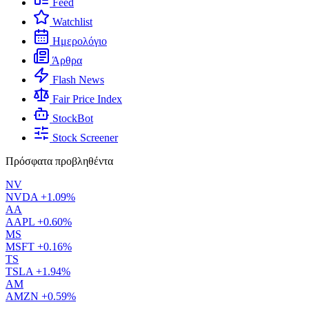
Feed
Watchlist
Ημερολόγιο
Άρθρα
Flash News
Fair Price Index
StockBot
Stock Screener
Πρόσφατα προβληθέντα
NV
NVDA
+1.09%
AA
AAPL
+0.60%
MS
MSFT
+0.16%
TS
TSLA
+1.94%
AM
AMZN
+0.59%