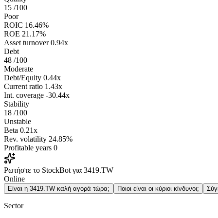
15
/100
Poor
ROIC
16.46%
ROE
21.17%
Asset turnover
0.94x
Debt
48
/100
Moderate
Debt/Equity
0.44x
Current ratio
1.43x
Int. coverage
-30.44x
Stability
18
/100
Unstable
Beta
0.21x
Rev. volatility
24.85%
Profitable years
0
Ρωτήστε το StockBot για 3419.TW
Online
Είναι η 3419.TW καλή αγορά τώρα;
Ποιοι είναι οι κύριοι κίνδυνοι;
Σύγ
Sector