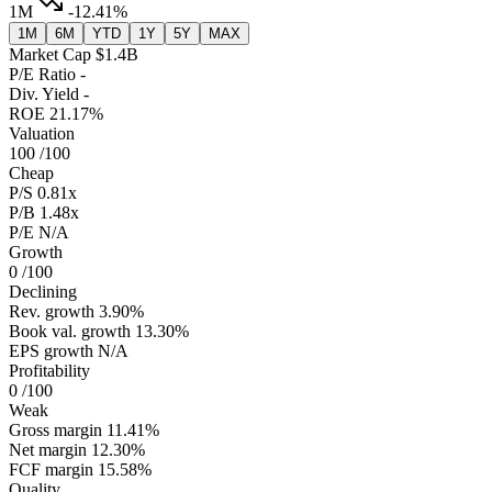
1M
-12.41%
1M
6M
YTD
1Y
5Y
MAX
Market Cap
$1.4B
P/E Ratio
-
Div. Yield
-
ROE
21.17%
Valuation
100
/100
Cheap
P/S
0.81x
P/B
1.48x
P/E
N/A
Growth
0
/100
Declining
Rev. growth
3.90%
Book val. growth
13.30%
EPS growth
N/A
Profitability
0
/100
Weak
Gross margin
11.41%
Net margin
12.30%
FCF margin
15.58%
Quality