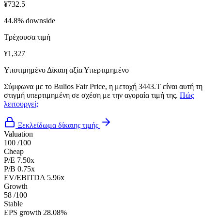
¥732.5
44.8% downside
Τρέχουσα τιμή
¥1,327
Υποτιμημένο
Δίκαιη αξία
Υπερτιμημένο
Σύμφωνα με το Bulios Fair Price, η μετοχή 3443.T είναι αυτή τη
στιγμή υπερτιμημένη σε σχέση με την αγοραία τιμή της.
Πώς
λειτουργεί;
Ξεκλείδωμα δίκαιης τιμής
Valuation
100
/100
Cheap
P/E
7.50x
P/B
0.75x
EV/EBITDA
5.96x
Growth
58
/100
Stable
EPS growth
28.08%