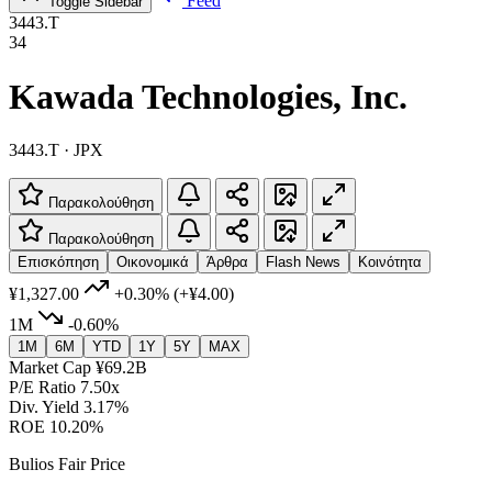
Feed
Toggle Sidebar
3443.T
34
Kawada Technologies, Inc.
3443.T · JPX
Παρακολούθηση
Παρακολούθηση
Επισκόπηση
Οικονομικά
Άρθρα
Flash News
Κοινότητα
¥1,327.00
+0.30%
(+¥4.00)
1M
-0.60%
1M
6M
YTD
1Y
5Y
MAX
Market Cap
¥69.2B
P/E Ratio
7.50x
Div. Yield
3.17%
ROE
10.20%
Bulios Fair Price