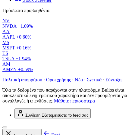
Stock Screener
Πρόσφατα προβληθέντα
NV
NVDA
+1.09%
AA
AAPL
+0.60%
MS
MSFT
+0.16%
TS
TSLA
+1.94%
AM
AMZN
+0.59%
Πολιτική απορρήτου
·
Όροι χρήσης
·
Νέα
·
Σχετικά
·
Σύνταξη
Όλα τα δεδομένα που παρέχονται στην πλατφόρμα Bulios είναι
αποκλειστικά ενημερωτικού χαρακτήρα και δεν προορίζονται για
συναλλαγές ή επενδύσεις.
Μάθετε περισσότερα
Σύνδεση
Εξατομικεύστε το feed σας