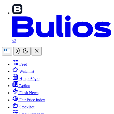
v2
Feed
Watchlist
Ημερολόγιο
Άρθρα
Flash News
Fair Price Index
StockBot