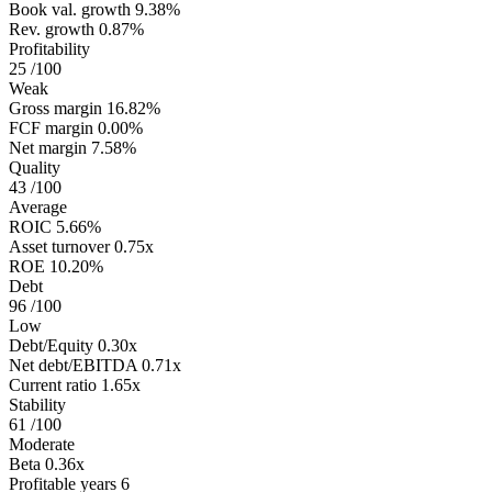
Book val. growth
9.38%
Rev. growth
0.87%
Profitability
25
/100
Weak
Gross margin
16.82%
FCF margin
0.00%
Net margin
7.58%
Quality
43
/100
Average
ROIC
5.66%
Asset turnover
0.75x
ROE
10.20%
Debt
96
/100
Low
Debt/Equity
0.30x
Net debt/EBITDA
0.71x
Current ratio
1.65x
Stability
61
/100
Moderate
Beta
0.36x
Profitable years
6