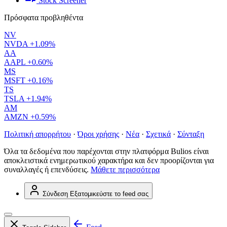
Stock Screener
Πρόσφατα προβληθέντα
NV
NVDA
+1.09%
AA
AAPL
+0.60%
MS
MSFT
+0.16%
TS
TSLA
+1.94%
AM
AMZN
+0.59%
Πολιτική απορρήτου
·
Όροι χρήσης
·
Νέα
·
Σχετικά
·
Σύνταξη
Όλα τα δεδομένα που παρέχονται στην πλατφόρμα Bulios είναι
αποκλειστικά ενημερωτικού χαρακτήρα και δεν προορίζονται για
συναλλαγές ή επενδύσεις.
Μάθετε περισσότερα
Σύνδεση
Εξατομικεύστε το feed σας