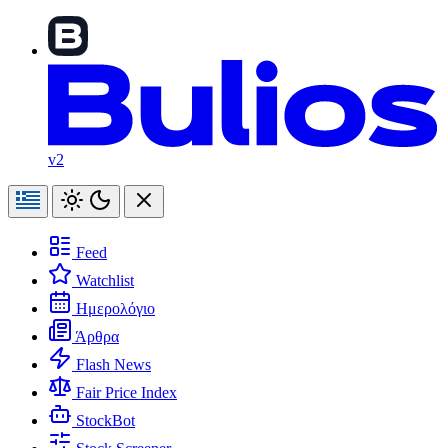
v2
Feed
Watchlist
Ημερολόγιο
Άρθρα
Flash News
Fair Price Index
StockBot