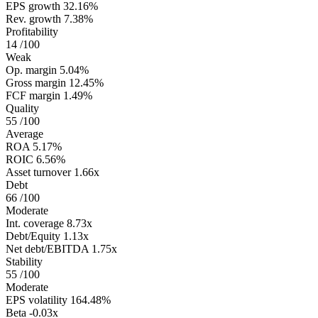
EPS growth
32.16%
Rev. growth
7.38%
Profitability
14
/100
Weak
Op. margin
5.04%
Gross margin
12.45%
FCF margin
1.49%
Quality
55
/100
Average
ROA
5.17%
ROIC
6.56%
Asset turnover
1.66x
Debt
66
/100
Moderate
Int. coverage
8.73x
Debt/Equity
1.13x
Net debt/EBITDA
1.75x
Stability
55
/100
Moderate
EPS volatility
164.48%
Beta
-0.03x