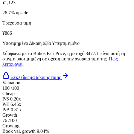
¥1,123
26.7% upside
Τρέχουσα τιμή
¥886
Υποτιμημένο
Δίκαιη αξία
Υπερτιμημένο
Σύμφωνα με το Bulios Fair Price, η μετοχή 3477.T είναι αυτή τη
στιγμή υποτιμημένη σε σχέση με την αγοραία τιμή της.
Πώς
λειτουργεί;
Ξεκλείδωμα δίκαιης τιμής
Valuation
100
/100
Cheap
P/S
0.20x
P/E
6.45x
P/B
0.81x
Growth
76
/100
Growing
Book val. growth
9.04%