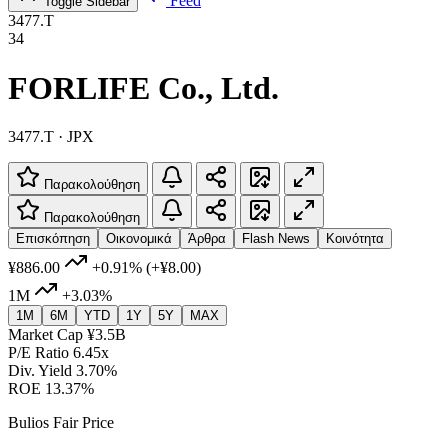
Feed
Toggle Sidebar
3477.T
34
FORLIFE Co., Ltd.
3477.T · JPX
Παρακολούθηση
Παρακολούθηση
Επισκόπηση
Οικονομικά
Άρθρα
Flash News
Κοινότητα
¥886.00
+0.91%
(+¥8.00)
1M
+3.03%
1M
6M
YTD
1Y
5Y
MAX
Market Cap
¥3.5B
P/E Ratio
6.45x
Div. Yield
3.70%
ROE
13.37%
Bulios Fair Price