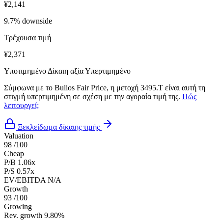
¥2,141
9.7% downside
Τρέχουσα τιμή
¥2,371
Υποτιμημένο
Δίκαιη αξία
Υπερτιμημένο
Σύμφωνα με το Bulios Fair Price, η μετοχή 3495.T είναι αυτή τη
στιγμή υπερτιμημένη σε σχέση με την αγοραία τιμή της.
Πώς
λειτουργεί;
Ξεκλείδωμα δίκαιης τιμής
Valuation
98
/100
Cheap
P/B
1.06x
P/S
0.57x
EV/EBITDA
N/A
Growth
93
/100
Growing
Rev. growth
9.80%