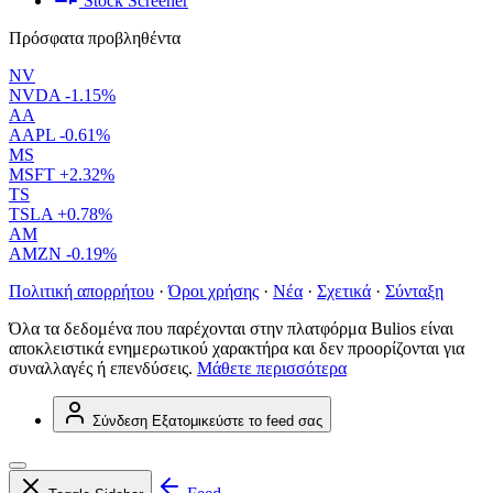
Stock Screener
Πρόσφατα προβληθέντα
NV
NVDA
-1.15%
AA
AAPL
-0.61%
MS
MSFT
+2.32%
TS
TSLA
+0.78%
AM
AMZN
-0.19%
Πολιτική απορρήτου
·
Όροι χρήσης
·
Νέα
·
Σχετικά
·
Σύνταξη
Όλα τα δεδομένα που παρέχονται στην πλατφόρμα Bulios είναι
αποκλειστικά ενημερωτικού χαρακτήρα και δεν προορίζονται για
συναλλαγές ή επενδύσεις.
Μάθετε περισσότερα
Σύνδεση
Εξατομικεύστε το feed σας