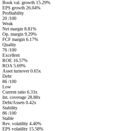
Book val. growth
15.29%
EPS growth
26.04%
Profitability
20
/100
Weak
Net margin
8.81%
Op. margin
9.29%
FCF margin
6.17%
Quality
76
/100
Excellent
ROE
16.57%
ROA
5.69%
Asset turnover
0.65x
Debt
86
/100
Low
Current ratio
6.33x
Int. coverage
28.88x
Debt/Assets
0.42x
Stability
86
/100
Stable
Rev. volatility
4.40%
EPS volatility
15.58%