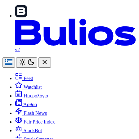
v2
Feed
Watchlist
Ημερολόγιο
Άρθρα
Flash News
Fair Price Index
StockBot