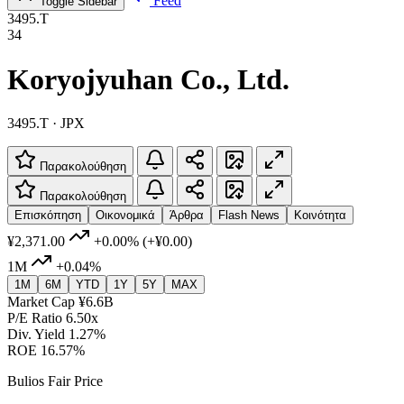
Feed
Toggle Sidebar
3495.T
34
Koryojyuhan Co., Ltd.
3495.T · JPX
Παρακολούθηση
Παρακολούθηση
Επισκόπηση
Οικονομικά
Άρθρα
Flash News
Κοινότητα
¥2,371.00
+0.00%
(+¥0.00)
1M
+0.04%
1M
6M
YTD
1Y
5Y
MAX
Market Cap
¥6.6B
P/E Ratio
6.50x
Div. Yield
1.27%
ROE
16.57%
Bulios Fair Price