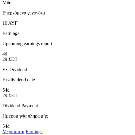
Mito
Επερχόμενα γεγονότα
10
ΑΥΓ
Earnings
Upcoming earnings report
4d
29
ΣΕΠ
Ex-Dividend
Ex-dividend date
54d
29
ΣΕΠ
Dividend Payment
Ημερομηνία πληρωμής
54d
Μερίσματα
Earnings